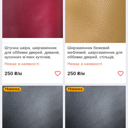
Штучна шкіра, шкірзамінник
Шкірзамінник бежевий
для оббивки дверей, диванів,
меблевий, шкірозамінник для
кухонних м'яких куточків,
оббивки дверей, стільців,
табуреток та ін меблів
дивана і м'якого куточка
Немає в наявності
Немає в наявності
250
250
₴/м
₴/м
Новинка
Новинка