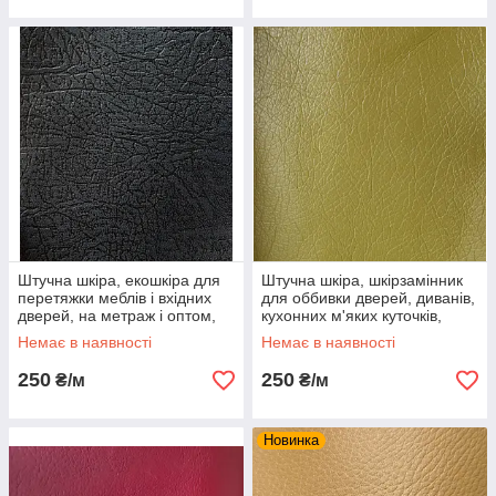
Штучна шкіра, екошкіра для
Штучна шкіра, шкірзамінник
перетяжки меблів і вхідних
для оббивки дверей, диванів,
дверей, на метраж і оптом,
кухонних м'яких куточків,
ширина 1,4 м
табуреток та ін меблів
Немає в наявності
Немає в наявності
250
250
₴/м
₴/м
Новинка