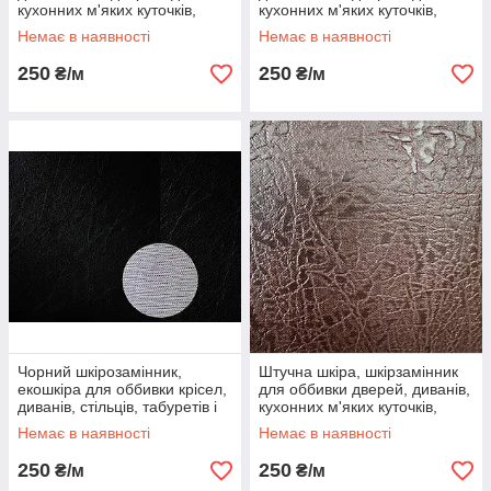
кухонних м'яких куточків,
кухонних м'яких куточків,
табуреток та ін меблів
табуреток та ін меблів
Немає в наявності
Немає в наявності
250
250
₴/м
₴/м
Чорний шкірозамінник,
Штучна шкіра, шкірзамінник
екошкіра для оббивки крісел,
для оббивки дверей, диванів,
диванів, стільців, табуретів і
кухонних м'яких куточків,
вхідних дверей на метраж
табуреток та ін меблів
Немає в наявності
Немає в наявності
250
250
₴/м
₴/м