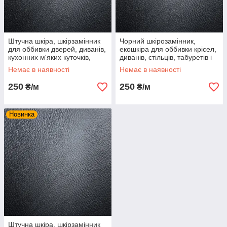
Штучна шкіра, шкірзамінник
Чорний шкірозамінник,
для оббивки дверей, диванів,
екошкіра для оббивки крісел,
кухонних м'яких куточків,
диванів, стільців, табуретів і
табуреток та ін меблів
вхідних дверей на метраж
Немає в наявності
Немає в наявності
250
250
₴/м
₴/м
Новинка
Штучна шкіра, шкірзамінник