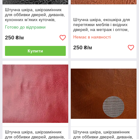
Штучна шкіра, шкірзамінник
для оббивки дверей, диванів,
кухонних м'яких куточків,
Штучна шкіра, екошкіра для
табуреток та ін меблів
перетяжки меблів і вхідних
Готово до відправки
дверей, на метраж і оптом,
ширина 1,4 м
250
Немає в наявності
₴/м
250
₴/м
Купити
Штучна шкіра, шкірзамінник
Штучна шкіра, шкірзамінник
для оббивки дверей, диванів,
для оббивки дверей, диванів,