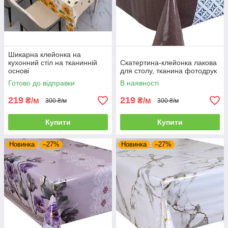
Шикарна клейонка на
кухонний стіл на тканинній
Скатертина-клейонка лакова
основі
для столу, тканина фотодрук
Готово до відправки
В наявності
219
219
₴/м
₴/м
300 ₴/м
300 ₴/м
Купити
Купити
Новинка
–27%
Новинка
–27%