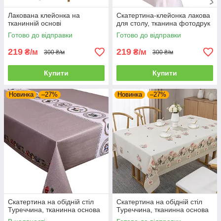
Лакована клейонка на
Скатертина-клейонка лакова
тканинній основі
для столу, тканина фотодрук
Готово до відправки
Готово до відправки
219
219
₴/м
₴/м
300 ₴/м
300 ₴/м
Купити
Купити
Новинка
–27%
Новинка
–27%
Скатертина на обідній стіл
Скатертина на обідній стіл
Туреччина, тканинна основа
Туреччина, тканинна основа