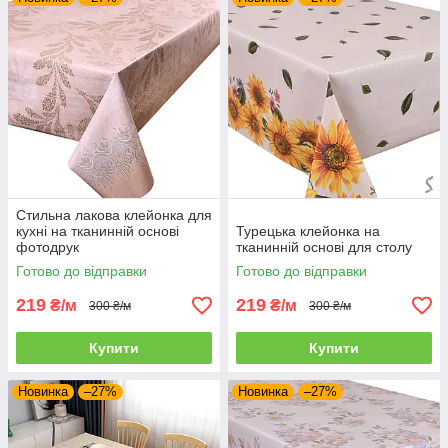
Стильна лакова клейонка для
кухні на тканинній основі
Турецька клейонка на
фотодрук
тканинній основі для столу
Готово до відправки
Готово до відправки
219
219
₴/м
₴/м
300 ₴/м
300 ₴/м
Купити
Купити
Новинка
–27%
Новинка
–27%