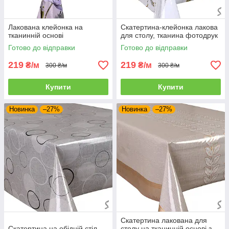
Лакована клейонка на
Скатертина-клейонка лакова
тканинній основі
для столу, тканина фотодрук
Готово до відправки
Готово до відправки
219
219
₴/м
₴/м
300 ₴/м
300 ₴/м
Купити
Купити
Новинка
–27%
Новинка
–27%
Скатертина лакована для
Скатертина на обідній стіл
столу на тканинній основі з