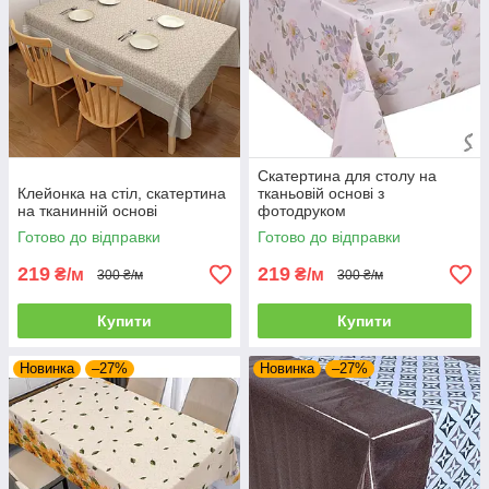
Скатертина для столу на
Клейонка на стіл, скатертина
тканьовій основі з
на тканинній основі
фотодруком
Готово до відправки
Готово до відправки
219
219
₴/м
₴/м
300 ₴/м
300 ₴/м
Купити
Купити
Новинка
–27%
Новинка
–27%