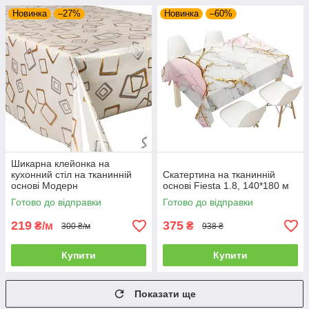
Новинка
–27%
Новинка
–60%
Шикарна клейонка на
кухонний стіл на тканинній
Скатертина на тканинній
основі Модерн
основі Fiesta 1.8, 140*180 м
Готово до відправки
Готово до відправки
219
375
₴/м
₴
300 ₴/м
938 ₴
Купити
Купити
Показати ще