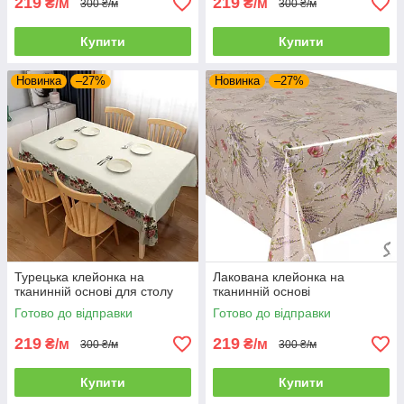
219
219
₴/м
₴/м
300 ₴/м
300 ₴/м
Купити
Купити
Новинка
–27%
Новинка
–27%
Турецька клейонка на
Лакована клейонка на
тканинній основі для столу
тканинній основі
Готово до відправки
Готово до відправки
219
219
₴/м
₴/м
300 ₴/м
300 ₴/м
Купити
Купити