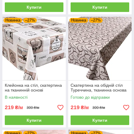
Купити
Купити
Новинка
–27%
Новинка
–27%
Клейонка на стіл, скатертина
Скатертина на обідній стіл
на тканинній основі
Туреччина, тканинна основа
В наявності
Готово до відправки
219
219
₴/м
₴/м
300 ₴/м
300 ₴/м
Купити
Купити
Новинка
–27%
Новинка
–27%