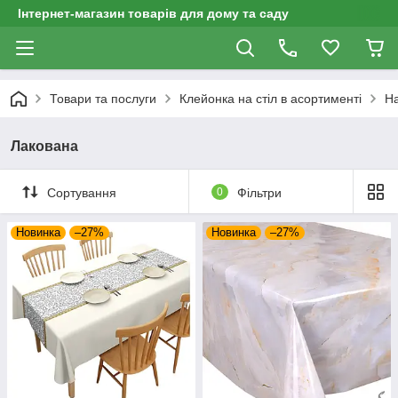
Інтернет-магазин товарів для дому та саду
Товари та послуги
Клейонка на стіл в асортименті
На
Лакована
Сортування
0
Фільтри
Новинка
–27%
Новинка
–27%