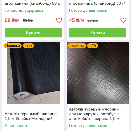
агротканина (спанбонд) 50 г/
агротканина (спанбонд) 30 г/
кв. м
кв. м
Готово до відправки
Готово до відправки
68
45
₴/м
₴/м
98 ₴/м
65 ₴/м
Купити
Купити
Новинка
–7%
Новинка
–7%
Автолін турецький чорний
Автолін турецький, ширина
для маршруток, автобусів,
1,8 м Копійка Mix чорний
автомобілів, ширина 1,8 м
В наявності
Готово до відправки