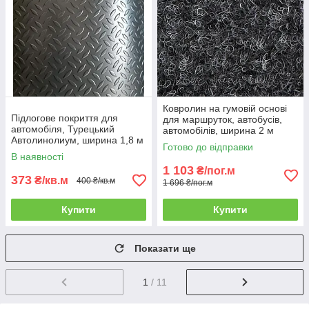
Ковролин на гумовій основі
Підлогове покриття для
для маршруток, автобусів,
автомобіля, Турецький
автомобілів, ширина 2 м
Автолинолиум, ширина 1,8 м
Готово до відправки
В наявності
1 103
₴/пог.м
373
₴/кв.м
400 ₴/кв.м
1 696 ₴/пог.м
Купити
Купити
Показати ще
1
/ 11