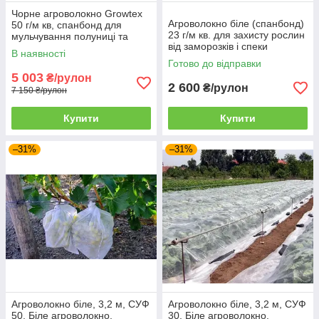
Чорне агроволокно Growtex
Агроволокно біле (спанбонд)
50 г/м кв, спанбонд для
23 г/м кв. для захисту рослин
мульчування полуниці та
від заморозків і спеки
інших рослин
В наявності
Готово до відправки
5 003
₴/рулон
2 600
₴/рулон
7 150 ₴/рулон
Купити
Купити
–31%
–31%
Агроволокно біле, 3,2 м, СУФ
Агроволокно біле, 3,2 м, СУФ
50, Біле агроволокно,
30, Біле агроволокно,