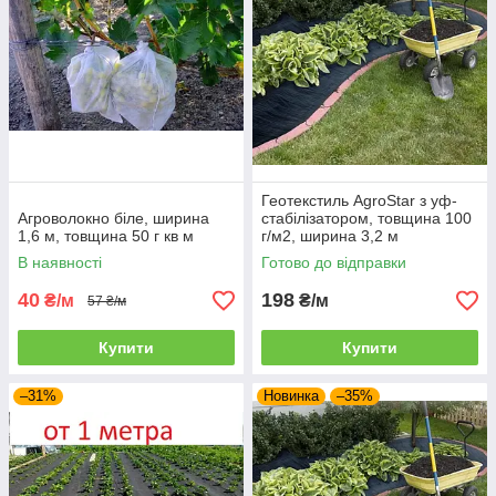
Геотекстиль AgroStar з уф-
Агроволокно біле, ширина
стабілізатором, товщина 100
1,6 м, товщина 50 г кв м
г/м2, ширина 3,2 м
В наявності
Готово до відправки
40
198
₴/м
₴/м
57 ₴/м
Купити
Купити
–31%
Новинка
–35%