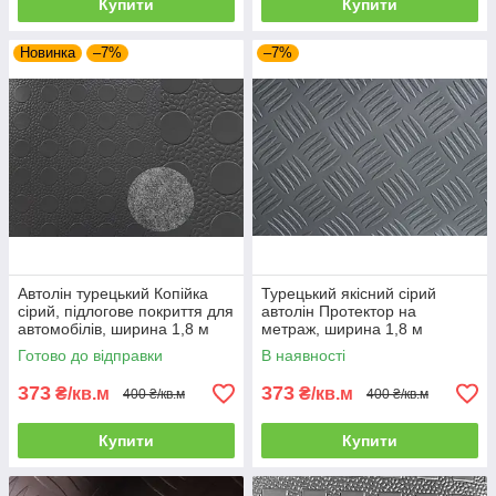
Купити
Купити
Новинка
–7%
–7%
Автолін турецький Копійка
Турецький якісний сірий
сірий, підлогове покриття для
автолін Протектор на
автомобілів, ширина 1,8 м
метраж, ширина 1,8 м
Готово до відправки
В наявності
373
373
₴/кв.м
₴/кв.м
400 ₴/кв.м
400 ₴/кв.м
Купити
Купити