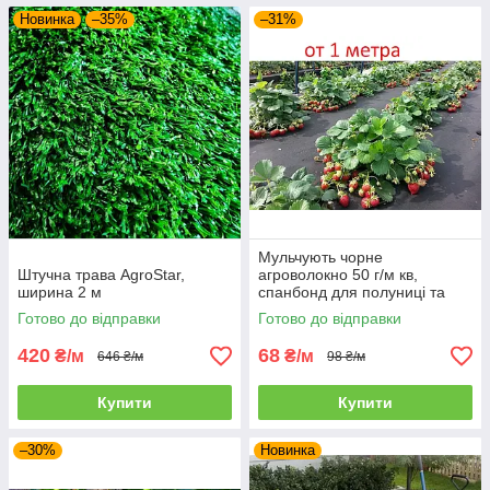
Новинка
–35%
–31%
Мульчують чорне
Штучна трава AgroStar,
агроволокно 50 г/м кв,
ширина 2 м
спанбонд для полуниці та
інших рослин
Готово до відправки
Готово до відправки
420
68
₴/м
₴/м
646 ₴/м
98 ₴/м
Купити
Купити
–30%
Новинка