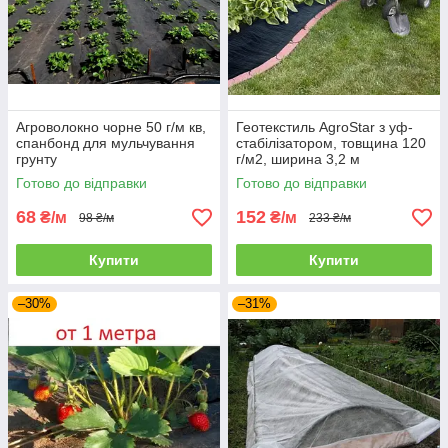
Агроволокно чорне 50 г/м кв,
Геотекстиль AgroStar з уф-
спанбонд для мульчування
стабілізатором, товщина 120
грунту
г/м2, ширина 3,2 м
Готово до відправки
Готово до відправки
68
152
₴/м
₴/м
98 ₴/м
233 ₴/м
Купити
Купити
–30%
–31%