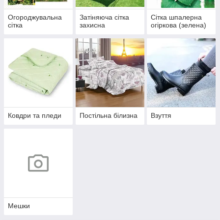
Огороджувальна
Затіняюча сітка
Сітка шпалерна
сітка
захисна
огіркова (зелена)
Ковдри та пледи
Постільна білизна
Взуття
Мешки