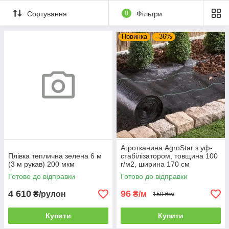
Сортування
0
Фільтри
Новинка
–36%
Агротканина AgroStar з уф-
Плівка теплична зелена 6 м
стабілізатором, товщина 100
(3 м рукав) 200 мкм
г/м2, ширина 170 см
Готово до відправки
Готово до відправки
4 610
96
₴/рулон
₴/м
150 ₴/м
Купити
Купити