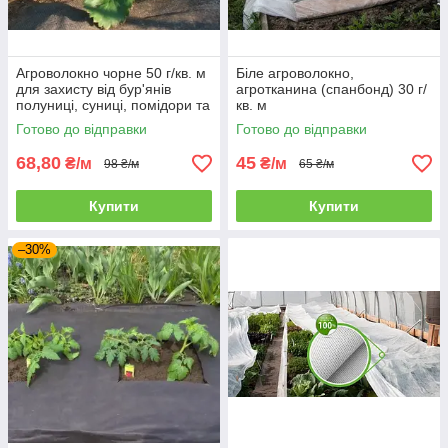
Агроволокно чорне 50 г/кв. м
Біле агроволокно,
для захисту від бур'янів
агротканина (спанбонд) 30 г/
полуниці, суниці, помідори та
кв. м
ін рослин
Готово до відправки
Готово до відправки
68,80
45
₴/м
₴/м
98 ₴/м
65 ₴/м
Купити
Купити
–30%