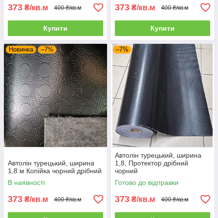
373
373
₴/кв.м
₴/кв.м
400 ₴/кв.м
400 ₴/кв.м
Купити
Купити
Новинка
–7%
–7%
Автолін турецький, ширина
Автолін турецький, ширина
1,8, Протектор дрібний
1,8 м Копійка чорний дрібний
чорний
В наявності
Готово до відправки
373
373
₴/кв.м
₴/кв.м
400 ₴/кв.м
400 ₴/кв.м