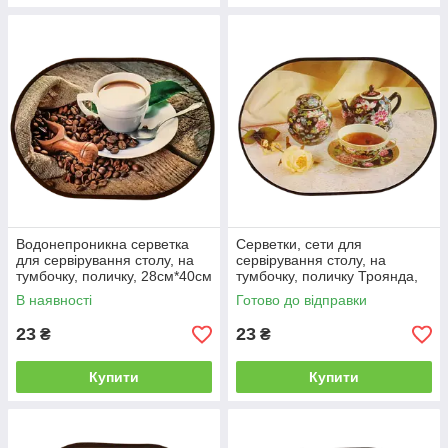
Водонепроникна серветка
Серветки, сети для
для сервірування столу, на
сервірування столу, на
тумбочку, поличку, 28см*40см
тумбочку, поличку Троянда,
28 см*40 см
В наявності
Готово до відправки
23
23
₴
₴
Купити
Купити