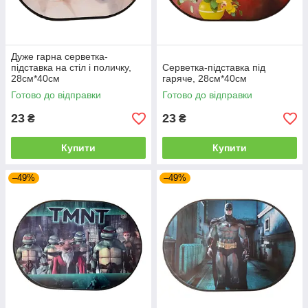
Дуже гарна серветка-
підставка на стіл і поличку,
Серветка-підставка під
28см*40см
гаряче, 28см*40см
Готово до відправки
Готово до відправки
23
23
₴
₴
Купити
Купити
–49%
–49%