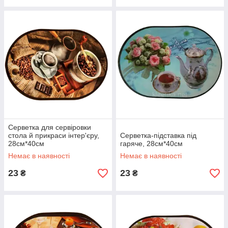
Серветка для сервіровки
стола й прикраси інтер'єру,
Серветка-підставка під
28см*40см
гаряче, 28см*40см
Немає в наявності
Немає в наявності
23
23
₴
₴