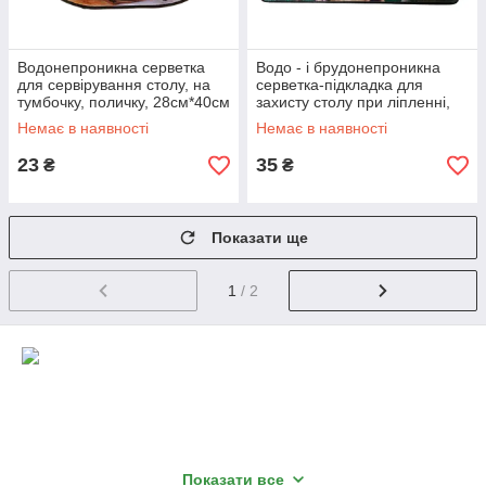
Водонепроникна серветка
Водо - і брудонепроникна
для сервірування столу, на
серветка-підкладка для
тумбочку, поличку, 28см*40см
захисту столу при ліпленні,
малюванні, апликаціях в
Немає в наявності
Немає в наявності
садок, школу
23
35
₴
₴
Показати ще
1
/ 2
Показати все