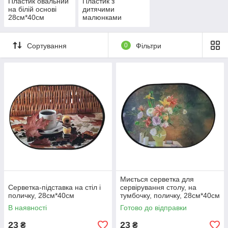
Пластик овальний
Пластик з
на білій основі
дитячими
28см*40см
малюнками
Сортування
0
Фільтри
Миється серветка для
Серветка-підставка на стіл і
сервірування столу, на
поличку, 28см*40см
тумбочку, поличку, 28см*40см
В наявності
Готово до відправки
23
23
₴
₴