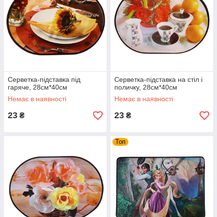
Серветка-підставка під
Серветка-підставка на стіл і
гаряче, 28см*40см
поличку, 28см*40см
Немає в наявності
Немає в наявності
23
23
₴
₴
Топ