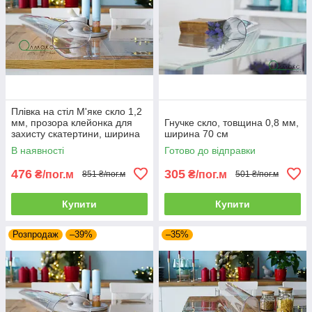
Плівка на стіл М'яке скло 1,2
мм, прозора клейонка для
Гнучке скло, товщина 0,8 мм,
захисту скатертини, ширина
ширина 70 см
60 см
В наявності
Готово до відправки
476
305
₴/пог.м
₴/пог.м
851 ₴/пог.м
501 ₴/пог.м
Купити
Купити
Розпродаж
–39%
–35%