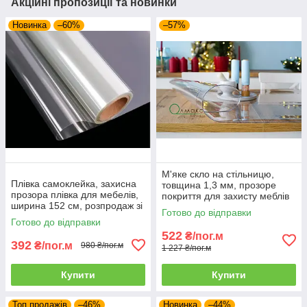
Акційні пропозиції та новинки
Новинка
–60%
–57%
М'яке скло на стільницю,
Плівка самоклейка, захисна
товщина 1,3 мм, прозоре
прозора плівка для мебелів,
покриття для захисту меблів
ширина 152 см, розпродаж зі
від подряпин і плям, ширина
Готово до відправки
складу
70 см
Готово до відправки
522
₴/пог.м
392
₴/пог.м
980 ₴/пог.м
1 227 ₴/пог.м
Купити
Купити
Топ продажів
–46%
Новинка
–44%