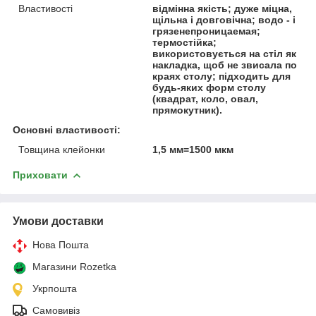
Властивості
відмінна якість; дуже міцна,
щільна і довговічна; водо - і
грязенепроницаемая;
термостійка;
використовується на стіл як
накладка, щоб не звисала по
краях столу; підходить для
будь-яких форм столу
(квадрат, коло, овал,
прямокутник).
Основні властивості:
Товщина клейонки
1,5 мм=1500 мкм
Приховати
Умови доставки
Нова Пошта
Магазини Rozetka
Укрпошта
Самовивіз