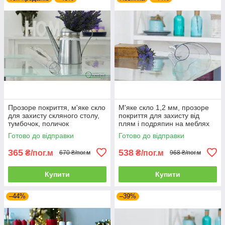
Прозоре покриття, м'яке скло
М'яке скло 1,2 мм, прозоре
для захисту скляного столу,
покриття для захисту від
тумбочок, поличок
плям і подряпин на меблях
Готово до відправки
Готово до відправки
365
538
₴/пог.м
₴/пог.м
670 ₴/пог.м
968 ₴/пог.м
Купити
Купити
–44%
–39%