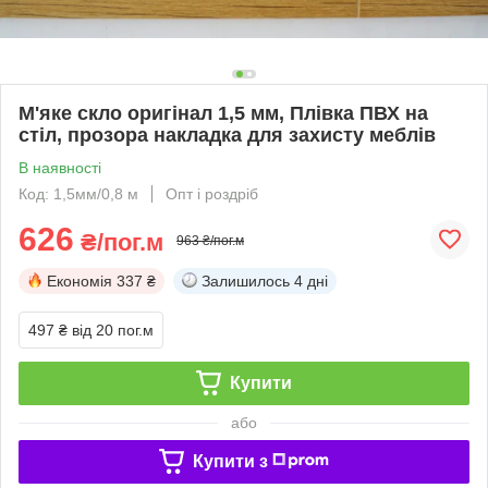
М'яке скло оригінал 1,5 мм, Плівка ПВХ на
стіл, прозора накладка для захисту меблів
В наявності
Код: 1,5мм/0,8 м
Опт і роздріб
626
₴/пог.м
963 ₴/пог.м
Економія
337 ₴
Залишилось
4 дні
497 ₴
від 20 пог.м
Купити
або
Купити з