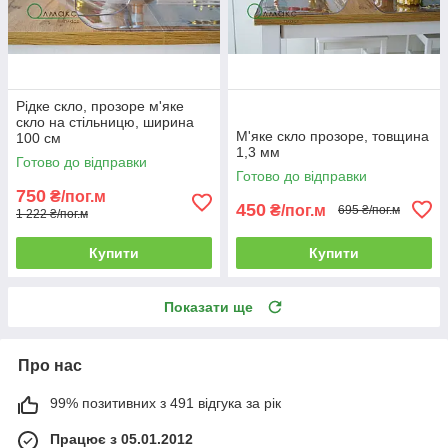
Рідке скло, прозоре м'яке
скло на стільницю, ширина
М'яке скло прозоре, товщина
100 см
1,3 мм
Готово до відправки
Готово до відправки
750
₴/пог.м
450
₴/пог.м
695 ₴/пог.м
1 222 ₴/пог.м
Купити
Купити
Показати ще
Про нас
99% позитивних з 491 відгука за рік
Працює з 05.01.2012