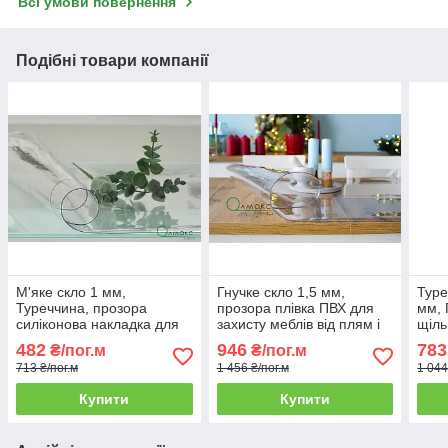
Всі умови повернення
Подібні товари компанії
М'яке скло 1 мм,
Гнучке скло 1,5 мм,
Туре
Туреччина, прозора
прозора плівка ПВХ для
мм, 
силіконова накладка для
захисту меблів від плям і
щіль
захисту столів, поличок,
подряпин, ширина 120 см
для 
482
946
783
₴/пог.м
₴/пог.м
тумбочок і ін меблів
70 с
713 ₴/пог.м
1 456 ₴/пог.м
1 044
Купити
Купити