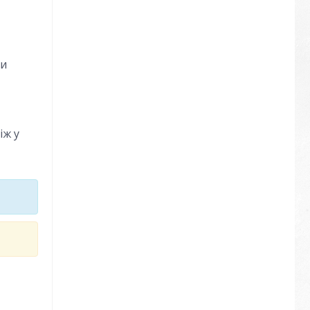
ри
іж у