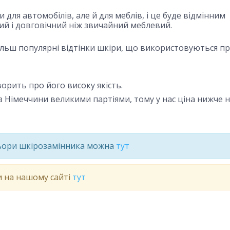
ля автомобілів, але й для меблів, і це буде відмінним
ий і довговічний ніж звичайний меблевий.
більш популярні відтінки шкіри, що використовуються п
ить про його високу якість.
 Німеччини великими партіями, тому у нас ціна нижче н
льори шкірозамінника можна
тут
и на нашому сайті
тут