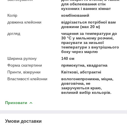
для обклеювання стін
кухонних і ванних кімнат
Колір
комбінований
довжина клейонки
відрізається потрібної вам
довжини (мах 20 м)
догляд
чищення за температури до
30 °C у мильному розчині,
прасувати за низької
температури з внутрішнього
боку через марлю
Ширина рулону
140 см
Форма скатертини
прямокутна, квадратна
Принти, візерунки
Квіткові, абстрактні
Властивості клейонки
вологонепроникна, міцна,
довговічна, не
закручуються краю,
великий вибір кольорів.
Приховати
Умови доставки