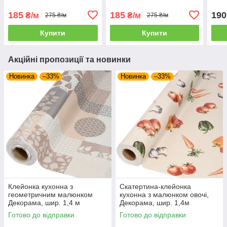
орн
185
185
190
₴/м
₴/м
275 ₴/м
275 ₴/м
Купити
Купити
Акційні пропозиції та новинки
Новинка
–33%
Новинка
–33%
Клейонка кухонна з
Скатертина-клейонка
геометричним малюнком
кухонна з малюнком овочі,
Декорама, шир. 1,4 м
Декорама, шир. 1,4м
Готово до відправки
Готово до відправки