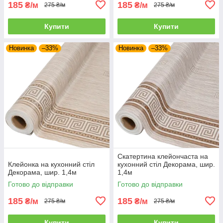
185
185
₴/м
₴/м
275 ₴/м
275 ₴/м
Купити
Купити
Новинка
–33%
Новинка
–33%
Скатертина клейончаста на
Клейонка на кухонний стіл
кухонний стіл Декорама, шир.
Декорама, шир. 1,4м
1,4м
Готово до відправки
Готово до відправки
185
185
₴/м
₴/м
275 ₴/м
275 ₴/м
Купити
Купити