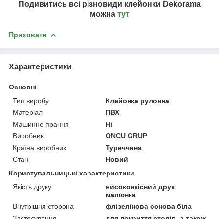
Подивитись всі різновиди клейонки Dekorama
можна
тут
Приховати
Характеристики
Основні
Тип виробу
Клейонка рулонна
Матеріал
ПВХ
Машинне прання
Ні
Виробник
ONCU GRUP
Країна виробник
Туреччина
Стан
Новий
Користувальницькі характеристики
Якість друку
високоякісний друк
малюнка
Внутрішня сторона
флізелінова основа біла
Застосування
для покриття столів, а також