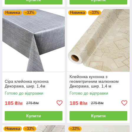
Новинка
–33%
Новинка
–33%
Клейонка кухонна з
Сіра клейонка кухонна
геометричним малюнком
Декорама, шир. 1,4м
Декорама, шир. 1,4 м
Готово до відправки
Готово до відправки
185
185
₴/м
₴/м
275 ₴/м
275 ₴/м
Купити
Купити
Новинка
–33%
–33%