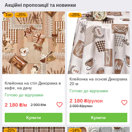
Акційні пропозиції та новинки
Топ
–25%
–25%
Клейонка на основі Декорама
Клейонка на стіл Декорама в
20 м
кафе, на дачу
Готово до відправки
Готово до відправки
2 180
₴/рулон
2 180
₴/м
2 900 ₴/м
2 900 ₴/рулон
Купити
Купити
–25%
–14%