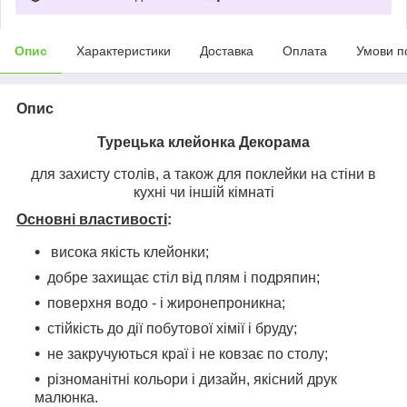
Опис
Характеристики
Доставка
Оплата
Умови п
Опис
Турецька клейонка Декорама
для захисту столів, а також для поклейки на стіни в
кухні чи іншій кімнаті
Основні властивості
:
висока якість клейонки;
добре захищає стіл від плям і подряпин;
поверхня водо - і жиронепроникна;
стійкість до дії побутової хімії і бруду;
не закручуються краї і не ковзає по столу;
різноманітні кольори і дизайн, якісний друк
малюнка.