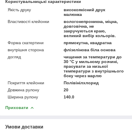
Користувальницькі характеристики
Якість друку
високоякісний друк
малюнка
Властивості клейонки
вологонепроникна, міцна,
довговічна, не
закручуються краю,
великий вибір кольорів.
Форма скатертини
прямокутна, квадратна
внутрішня сторона
флізелінова біла основа
догляд
чищення за температури до
30 °C у мильному розчині,
прасувати за низької
температури з внутрішнього
боку через марлю
Покриття клейонки
Полівінілхлорид
Довжина рулону
20
Ширина рулону
140.0
Приховати
Умови доставки