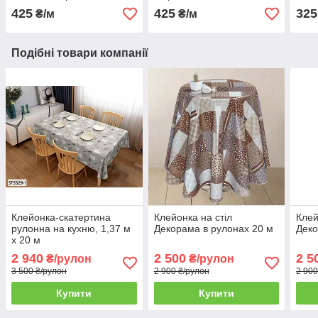
425
425
325
₴/м
₴/м
Подібні товари компанії
Клейонка-скатертина
Клейонка на стіл
Клей
рулонна на кухню, 1,37 м
Декорама в рулонах 20 м
Деко
х 20 м
2 940
2 500
2 5
₴/рулон
₴/рулон
3 500 ₴/рулон
2 900 ₴/рулон
2 900
Купити
Купити