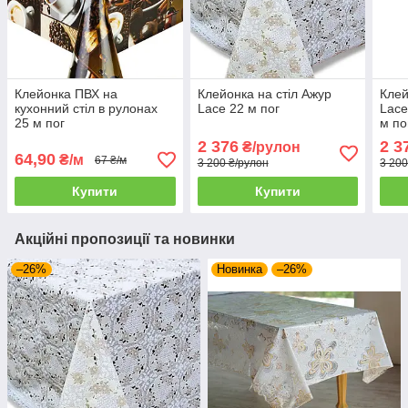
Клейонка ПВХ на
Клейонка на стіл Ажур
Клей
кухонний стіл в рулонах
Lace 22 м пог
Lace
25 м пог
м по
2 376
2 3
₴/рулон
64,90
₴/м
67 ₴/м
3 200 ₴/рулон
3 200
Купити
Купити
Акційні пропозиції та новинки
–26%
Новинка
–26%