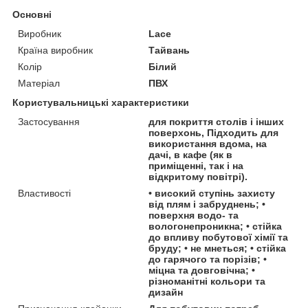
Основні
Виробник
Lace
Країна виробник
Тайвань
Колір
Білий
Матеріал
ПВХ
Користувальницькі характеристики
Застосування
для покриття столів і інших
поверхонь, Підходить для
використання вдома, на
дачі, в кафе (як в
приміщенні, так і на
відкритому повітрі).
Властивості
• високий ступінь захисту
від плям і забруднень; •
поверхня водо- та
вологонепроникна; • стійка
до впливу побутової хімії та
бруду; • не мнеться; • стійка
до гарячого та порізів; •
міцна та довговічна; •
різноманітні кольори та
дизайн