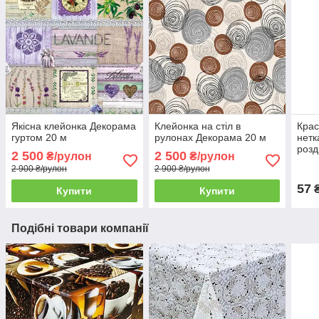
Якісна клейонка Декорама
Клейонка на стіл в
Крас
гуртом 20 м
рулонах Декорама 20 м
нетк
розд
2 500
2 500
₴/рулон
₴/рулон
м.
2 900 ₴/рулон
2 900 ₴/рулон
57
₴
Купити
Купити
Подібні товари компанії