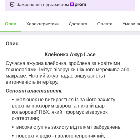
Замовлення під захистом
Опис
Характеристики
Доставка
Оплата
Умови п
Опис
Клейонка Ажур Lace
Сучасна ажурна клейонка, зроблена за новітніми
технологіями. Імітує візерунки ніжного мережива або
макраме. Ніжний ажур надає вишуканість і
витонченість інтер'єру.
Основні властивості:
малюнок не витирається із-за його захисту
верхнім прозорим шаром, а нижній шар
кольорової ПВХ, який і формує візерунок
скатертини;
висока ступінь захисту від плям і забруднень;
поверхня водо - і вологонепроникний;