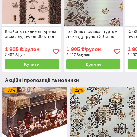
Клейонка силикон гуртом
Клейонка силикон гуртом
Клей
зі складу, рулон 30 м пог
зі складу, рулон 30 м пог
руло
1 905
1 905
1 9
₴/рулон
₴/рулон
2 457 ₴/рулон
2 457 ₴/рулон
2 457
Купити
Купити
Акційні пропозиції та новинки
–30%
–22%