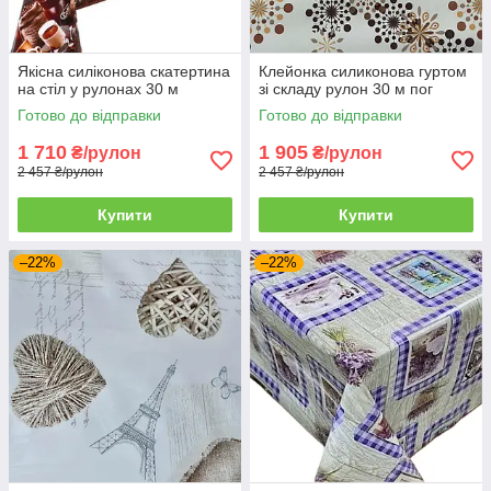
Якісна силіконова скатертина
Клейонка силиконова гуртом
на стіл у рулонах 30 м
зі складу рулон 30 м пог
Готово до відправки
Готово до відправки
1 710
1 905
₴/рулон
₴/рулон
2 457 ₴/рулон
2 457 ₴/рулон
Купити
Купити
–22%
–22%