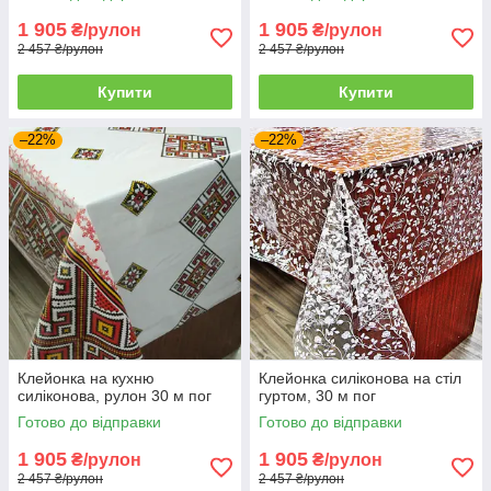
1 905
1 905
₴/рулон
₴/рулон
2 457 ₴/рулон
2 457 ₴/рулон
Купити
Купити
–22%
–22%
Клейонка на кухню
Клейонка силіконова на стіл
силіконова, рулон 30 м пог
гуртом, 30 м пог
Готово до відправки
Готово до відправки
1 905
1 905
₴/рулон
₴/рулон
2 457 ₴/рулон
2 457 ₴/рулон