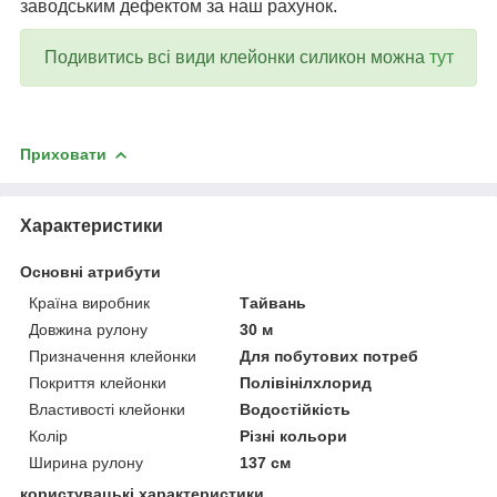
заводським дефектом за наш рахунок.
Подивитись всі види клейонки силикон можна
тут
Приховати
Характеристики
Основні атрибути
Країна виробник
Тайвань
Довжина рулону
30 м
Призначення клейонки
Для побутових потреб
Покриття клейонки
Полівінілхлорид
Властивості клейонки
Водостійкість
Колір
Різні кольори
Ширина рулону
137 см
користувацькі характеристики