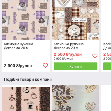
Клейонка кухонна
Клейонка рулонна
Клей
Декорама 20 м
Декорама 20 м
Деко
2 500
2 5
₴/рулон
2 900 ₴/рулон
2 900
2 900
₴/рулон
Купити
Подібні товари компанії