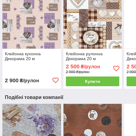
Клейонка кухонна
Клейонка рулонна
Клей
Декорама 20 м
Декорама 20 м
Деко
2 500
2 5
₴/рулон
2 900 ₴/рулон
2 900
2 900
₴/рулон
Купити
Подібні товари компанії