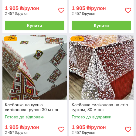
1 905
1 905
₴/рулон
₴/рулон
2 457 ₴/рулон
2 457 ₴/рулон
Купити
Купити
–22%
–22%
Клейонка на кухню
Клейонка силіконова на стіл
силіконова, рулон 30 м пог
гуртом, 30 м пог
Готово до відправки
Готово до відправки
1 905
1 905
₴/рулон
₴/рулон
2 457 ₴/рулон
2 457 ₴/рулон