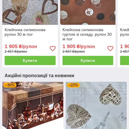
Клейонка силиконова
Клейонка силиконова
Клей
рулон 30 м пог
гуртом зі складу, рулон 30
руло
м пог
1 905
1 905
1 9
₴/рулон
₴/рулон
2 457 ₴/рулон
2 457 ₴/рулон
2 457
Купити
Купити
Акційні пропозиції та новинки
–30%
–22%