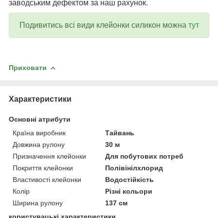
заводським дефектом за наш рахунок.
Подивитись всі види клейонки силикон можна
тут
Приховати
Характеристики
Основні атрибути
Країна виробник
Тайвань
Довжина рулону
30 м
Призначення клейонки
Для побутових потреб
Покриття клейонки
Полівінілхлорид
Властивості клейонки
Водостійкість
Колір
Різні кольори
Ширина рулону
137 см
користувацькі характеристики