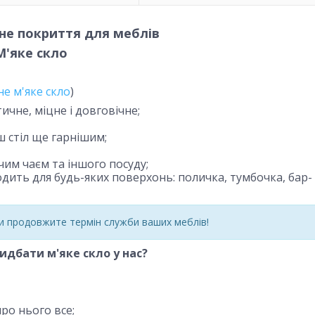
не покриття для меблів
М'яке скло
е м'яке скло
)
ичне, міцне і довговічне;
 стіл ще гарнішим;
ячим чаєм та іншого посуду;
одить для будь-яких поверхонь: поличка, тумбочка, бар-
ви продовжите термін служби ваших меблів!
идбати м'яке скло у нас?
ро нього все;