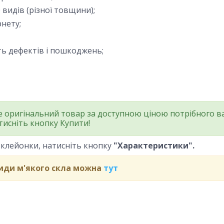
 видів (різної товщини);
рнету;
ть дефектів і пошкоджень;
те оригінальний товар за доступною ціною потрібного в
тисніть кнопку Купити!
 клейонки, натисніть кнопку
"Характеристики".
види м'якого скла можна
тут