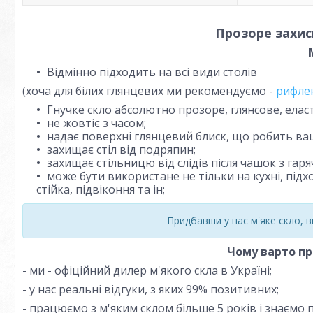
Прозоре захис
Відмінно підходить на всі види столів
(хоча для білих глянцевих ми рекомендуємо -
рифлен
Гнучке скло абсолютно прозоре, глянсове, еласт
не жовтіє з часом;
надає поверхні глянцевий блиск, що робить ваш
захищає стіл від подряпин;
захищає стільницю від слідів після чашок з гар
може бути використане не тільки на кухні, підх
стійка, підвіконня та ін;
Придбавши у нас м'яке скло, 
Чому варто пр
- ми - офіційний дилер м'якого скла в Україні;
- у нас реальні відгуки, з яких 99% позитивних;
- працюємо з м'яким склом більше 5 років і знаємо п