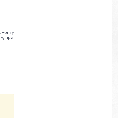
даменту
у, при