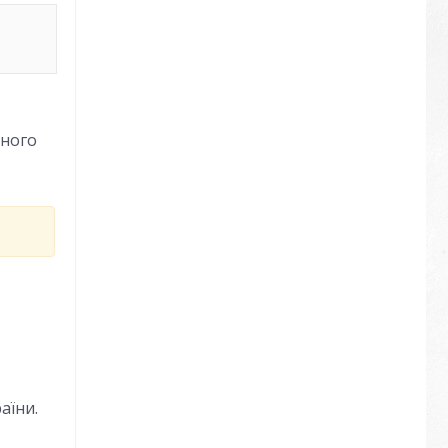
нного
аїни.