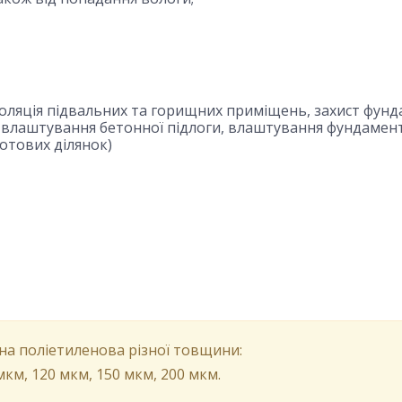
золяція підвальних та горищних приміщень, захист фун
я, влаштування бетонної підлоги, влаштування фундамент
отових ділянок)
рна поліетиленова різної товщини:
мкм, 120 мкм, 150 мкм, 200 мкм.