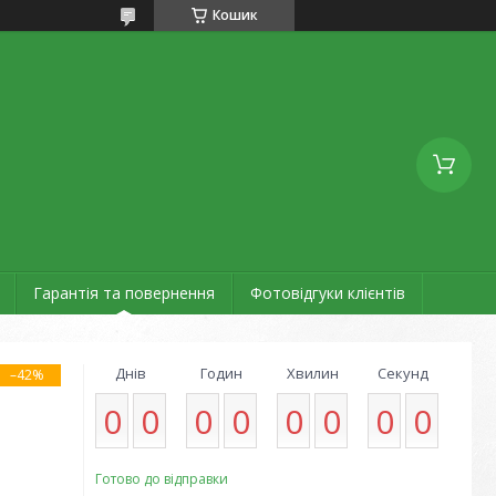
Кошик
Гарантія та повернення
Фотовідгуки клієнтів
Днів
Годин
Хвилин
Секунд
–42%
0
0
0
0
0
0
0
0
Готово до відправки