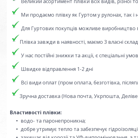
Великий асортимент плівки всіх видів, різної т
Ми продаємо плівку як Гуртом у рулонах, так і 
Для Гуртових покупців можливе виробництво п
Плівка завжди в наявності, маємо 3 власні скла
У нас постійні знижки та акції, є спеціальні умо
Швидке відправлення 1-2 дні
Всі види оплат (пром оплата, безготівка, післяпл
Зр
учна доставка (Нова почта, Укрпошта, Делівер
Властивості плівки:
водо- та паронепроникна;
добре утримує тепло та забезпечує гідроізоляці
захищає від корозії та УФ-випромінювання, а т