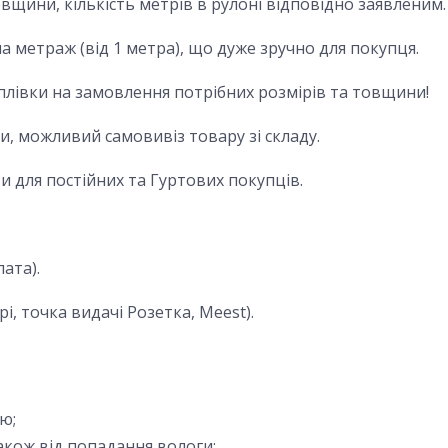
овщини, кількість метрів в рулоні відповідно заявленим.
на метраж (від 1 метра), що дуже зручно для покупця.
лівки на замовлення потрібних розмірів та товщини!
ди, можливий самовивіз товару зі складу.
ви для постійних та
Гуртових
покупців.
ата).
і, точка видачі Розетка, Meest).
ю;
акож від попадання вологи;