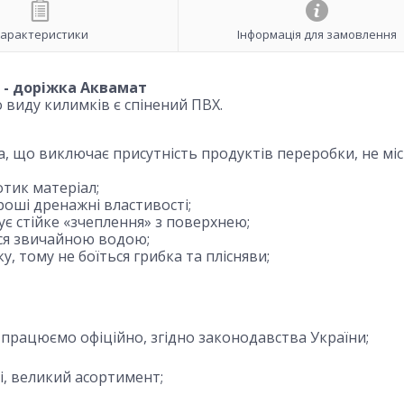
арактеристики
Інформація для замовлення
 - доріжка Аквамат
 виду килимків є спінений ПВХ.
а, що виключає присутність продуктів переробки, не мі
тик матеріал;
роші дренажні властивості;
ує стійке «зчеплення» з поверхнею;
ться звичайною водою;
, тому не боїться грибка та плісняви;
, працюємо офіційно, згідно законодавства України;
і, великий асортимент;