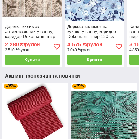
Доріжка-килимок
Доріжка-килимок на
Кили
антиковзаючий у ванну,
кухню, у ванну, коридор
ванн
коридор Dekomarin, шир
Dekomarin, шир 130 см,
шир 
65 см, рулон 15 м пог
рулон 15 м пог
2 280
4 575
3 1
₴/рулон
₴/рулон
3 510 ₴/рулон
7 040 ₴/рулон
4 850
Купити
Купити
Акційні пропозиції та новинки
–35%
–35%