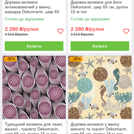
Доріжка-килимок
Доріжка-килимок для йоги
антиковзаючий у ванну,
Dekomarin, шир 65 см, рулон
коридор Dekomarin, шир 65
15 м пог
см, рулон 15 м пог
Готово до відправки
Готово до відправки
2 280
2 280
₴/рулон
₴/рулон
3 510 ₴/рулон
3 510 ₴/рулон
Купити
Купити
–35%
–35%
Турецький килимок для лазні,
Доріжка-килимок у ванну
ванної , туалету Dekomarin,
кімнату та туалет Dekomarin,
шир 65 см, рулон 15 м пог
шир 65 см, рулон 15 м пог