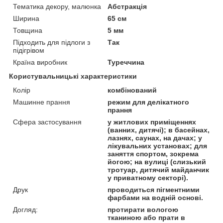
Тематика декору, малюнка
Абстракція
Ширина
65 см
Товщина
5 мм
Підходить для підлоги з
Так
підігрівом
Країна виробник
Туреччина
Користувальницькі характеристики
Колір
комбінований
Машинне прання
режим для делікатного
прання
Сфера застосування
у житлових приміщеннях
(ванних, дитячі); в басейнах,
лазнях, саунах, на дачах; у
лікувальних установах; для
заняття спортом, зокрема
йогою; на вулиці (слизький
тротуар, дитячий майданчик
у приватному секторі).
Друк
проводиться пігментними
фарбами на водній основі.
Догляд:
протирати вологою
тканиною або прати в