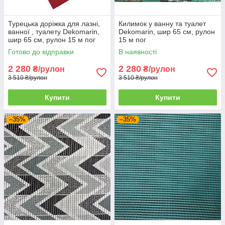
Турецька доріжка для лазні,
Килимок у ванну та туалет
ванної , туалету Dekomarin,
Dekomarin, шир 65 см, рулон
шир 65 см, рулон 15 м пог
15 м пог
Готово до відправки
В наявності
2 280
2 280
₴/рулон
₴/рулон
3 510 ₴/рулон
3 510 ₴/рулон
Купити
Купити
–35%
–35%