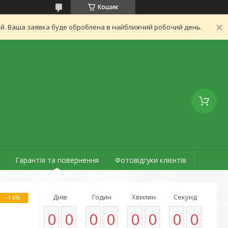
Кошик
ний. Ваша заявка буде оброблена в найближчий робочий день.
Гарантія та повернення
Фотовідгуки клієнтів
Днів
Годин
Хвилин
Секунд
–14%
0
0
0
0
0
0
0
0