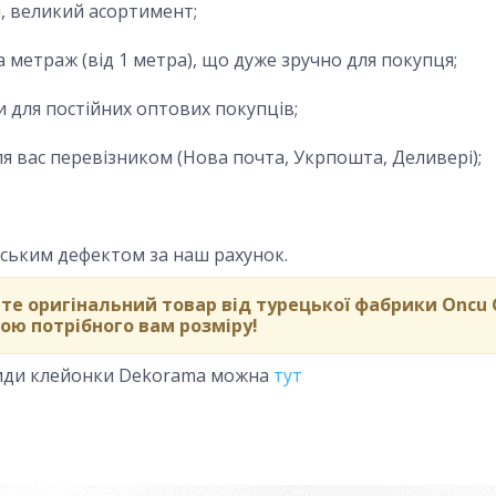
і, великий асортимент;
а метраж (від 1 метра), що дуже зручно для покупця;
и для постійних оптових покупців;
я вас перевізником (
Нова почта, Укрпошта, Деливері)
;
одським дефектом за наш рахунок.
те оригінальний товар від турецької фабрики Oncu 
ою потрібного вам розміру!
види клейонки Dekorama можна
тут