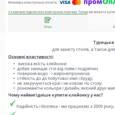
У компанії підключені електронні платежі. Тепер ви можете куп
Опис
Х
Турецька
для захисту столів, а також для
Основні властивості
:
висока якість клейонки;
добре захищає стіл від плям і подряпин;
поверхня водо - і жиронепроникна;
стійкість до дії побутової хімії і бруду;
не закручуються краї і не ковзає по столу;
різноманітні кольори і дизайн, якісний друк ма
Чому найвигідніше купити клейонку у нас?
Надійність і безпека - ми працюємо з 2009 року