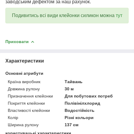
заводським дефектом за наш рахунок.
Подивитись всі види клейонки силикон можна
тут
Приховати
Характеристики
Основні атрибути
Країна виробник
Тайвань
Довжина рулону
30 м
Призначення клейонки
Для побутових потреб
Покриття клейонки
Полівінілхлорид
Властивості клейонки
Водостійкість
Колір
Різні кольори
Ширина рулону
137 см
користувацькі характеристики