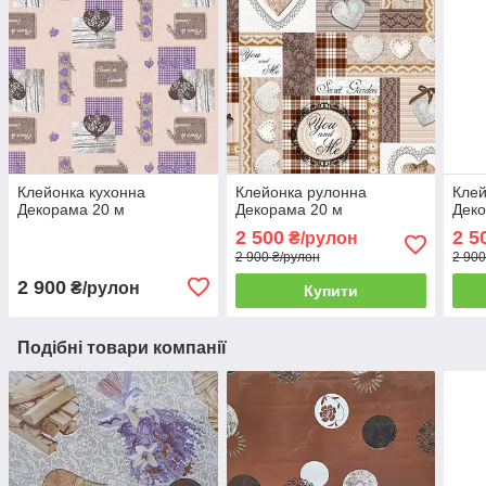
Клейонка кухонна
Клейонка рулонна
Клей
Декорама 20 м
Декорама 20 м
Деко
2 500
2 5
₴/рулон
2 900 ₴/рулон
2 900
2 900
₴/рулон
Купити
Подібні товари компанії