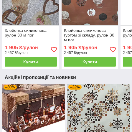
Клейонка силиконова
Клейонка силиконова
Клей
рулон 30 м пог
гуртом зі складу, рулон 30
руло
м пог
1 905
1 905
1 9
₴/рулон
₴/рулон
2 457 ₴/рулон
2 457 ₴/рулон
2 457
Купити
Купити
Акційні пропозиції та новинки
–30%
–22%