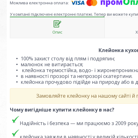
У компанії підключені електронні платежі. Тепер ви можете куп
Опис
Х
Клейонка кухо
100% захист столу від плям і подряпин;
малюнок не витирається;
клейонка термостійка, водо- і жиронепроникна
в наявності прозорі та непрозорі скатертини.
клейонка про
чудово підійде на природу або в д
Замовляйте клейонку на нашому сайті й
Чому вигідніше купити клейонку в нас?
Надійність і безпека — ми працюємо з 2009 рок
клейонка завжди в наявності у великій кількост