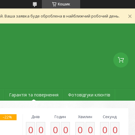
Кошик
ний. Ваша заявка буде оброблена в найближчий робочий день.
Гарантія та повернення
Фотовідгуки клієнтів
Днів
Годин
Хвилин
Секунд
–22%
0
0
0
0
0
0
0
0