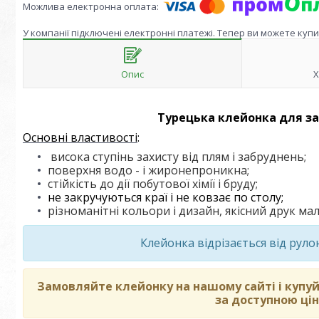
У компанії підключені електронні платежі. Тепер ви можете куп
Опис
Х
Турецька клейонка для зах
Основні властивості
:
висока ступінь захисту від плям і забруднень;
поверхня водо - і жиронепроникна;
стійкість до дії побутової хімії і бруду;
не закручуються краї і не ковзає по столу;
різноманітні кольори і дизайн, якісний
друк мал
Клейонка відрізається від рул
Замовляйте клейонку на нашому сайті і купуй
за доступною цін