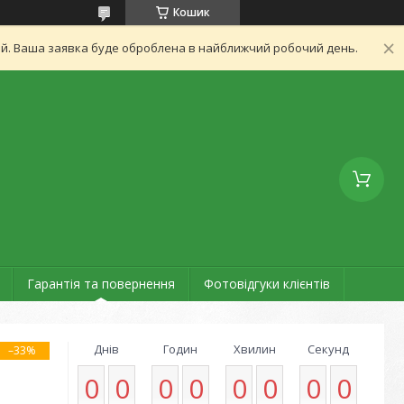
Кошик
ний. Ваша заявка буде оброблена в найближчий робочий день.
Гарантія та повернення
Фотовідгуки клієнтів
Днів
Годин
Хвилин
Секунд
–33%
0
0
0
0
0
0
0
0