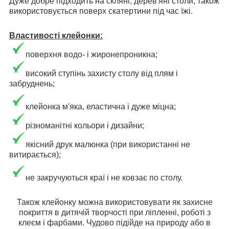
Дуже добре підходить на скляні, дерев'яні столи, також
використовується поверх скатертини під час їжі.
Властивості клейонки:
поверхня водо- і жиронепроникна;
високий ступінь захисту столу від плям і
забруднень;
клейонка м'яка, еластична і дуже міцна;
різноманітні кольори і дизайни;
якісний друк малюнка (при використанні не
витирається);
не закручуються краї і не ковзає по столу.
Також клейонку можна використовувати як захисне
покриття в дитячій творчості при ліпленні, роботі з
клеєм і фарбами. Чудово підійде на природу або в