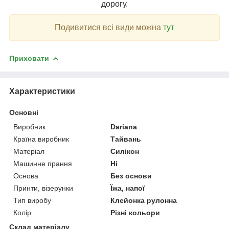
дорогу.
Подивитися всі види можна
тут
Приховати
Характеристики
Основні
Виробник
Dariana
Країна виробник
Тайвань
Матеріал
Силікон
Машинне прання
Ні
Основа
Без основи
Принти, візерунки
Їжа, напої
Тип виробу
Клейонка рулонна
Колір
Різні кольори
Склад матеріалу