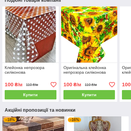
Подібні товари компанії
Клейонка непрозора
Оригінальна клейонка
Ориг
силіконова
непрозора силіконова
клей
100
100
100
₴/м
₴/м
110 ₴/м
110 ₴/м
Купити
Купити
Акційні пропозиції та новинки
–18%
–16%