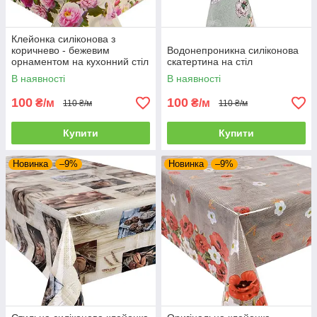
Клейонка силіконова з
коричнево - бежевим
Водонепроникна силіконова
орнаментом на кухонний стіл
скатертина на стіл
В наявності
В наявності
100
100
₴/м
₴/м
110 ₴/м
110 ₴/м
Купити
Купити
Новинка
–9%
Новинка
–9%