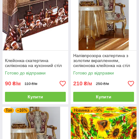
Напівпрозора скатертина з
Клейонка-скатертина
золотим вкрапленням,
силіконова на кухонний стіл
силіконова клейонка на стіл
Золото
Готово до відправки
Готово до відправки
90
210
₴/м
₴/м
110 ₴/м
250 ₴/м
Купити
Купити
Топ
–16%
Новинка
–9%