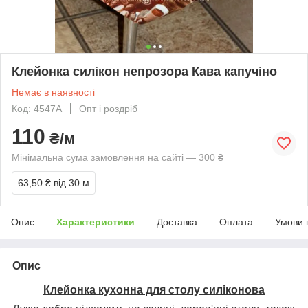
Клейонка силікон непрозора Кава капучіно
Немає в наявності
Код: 4547A
Опт і роздріб
110
₴/м
Мінімальна сума замовлення на сайті — 300 ₴
63,50 ₴
від 30 м
Опис
Характеристики
Доставка
Оплата
Умови 
Опис
Клейонка кухонна для столу силіконова