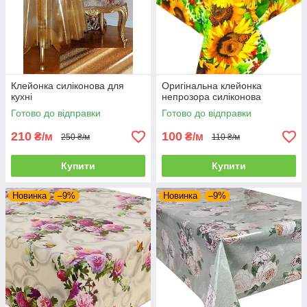
Клейонка силіконова для
Оригінальна клейонка
кухні
непрозора силіконова
Готово до відправки
Готово до відправки
210
100
₴/м
₴/м
250 ₴/м
110 ₴/м
Купити
Купити
Новинка
–9%
Новинка
–9%