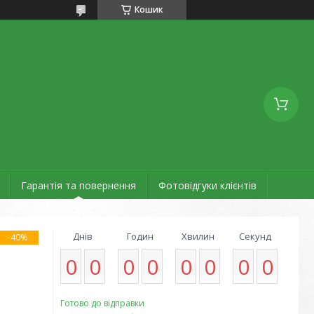
Кошик
Гарантія та повернення
Фотовідгуки клієнтів
Днів
Годин
Хвилин
Секунд
–40%
0
0
0
0
0
0
0
0
Готово до відправки