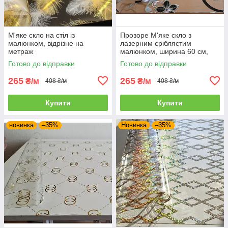
М'яке скло на стіл із
Прозоре М'яке скло з
малюнком, відрізне на
лазерним сріблястим
метраж
малюнком, ширина 60 см,
відрізне на метраж
Готово до відправки
Готово до відправки
265
265
₴/м
₴/м
408 ₴/м
408 ₴/м
Купити
Купити
новинка
–35%
Новинка
–35%