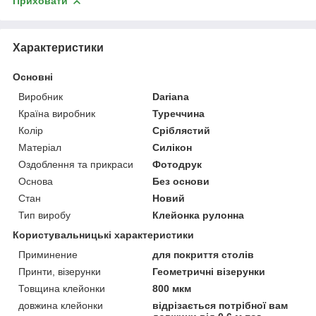
Приховати
Характеристики
Основні
Виробник
Dariana
Країна виробник
Туреччина
Колір
Сріблястий
Матеріал
Силікон
Оздоблення та прикраси
Фотодрук
Основа
Без основи
Стан
Новий
Тип виробу
Клейонка рулонна
Користувальницькі характеристики
Приминение
для покриття столів
Принти, візерунки
Геометричні візерунки
Товщина клейонки
800 мкм
довжина клейонки
відрізається потрібної вам