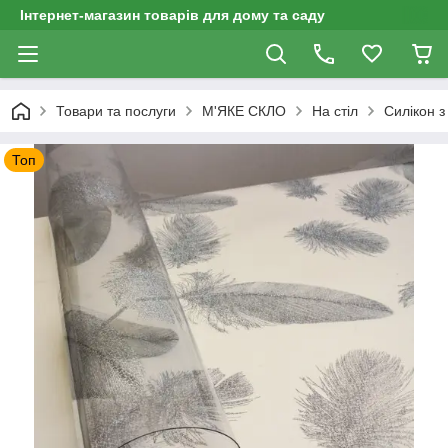
Інтернет-магазин товарів для дому та саду
Товари та послуги
М'ЯКЕ СКЛО
На стіл
Силікон 
Топ