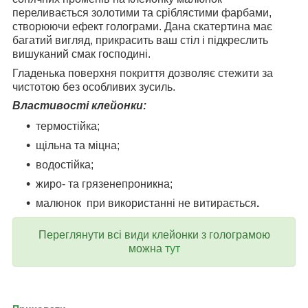
переливається золотими та сріблястими фарбами,
створюючи ефект голограми. Дана скатертина має
багатий вигляд, прикрасить ваш стіл і підкреслить
вишуканий смак господині.
Гладенька поверхня покриття дозволяє стежити за
чистотою без особливих зусиль.
Властивості клейонки:
термостійка;
щільна та міцна;
водостійка;
жиро- та грязенепроникна;
малюнок при використанні не витирається
.
Переглянути всі види клейонки з голограмою
можна
тут