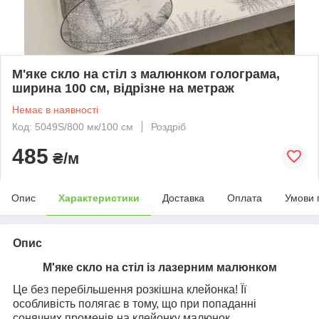
М'яке скло на стіл з малюнком голограма,
ширина 100 см, відрізне на метраж
Немає в наявності
Код: 5049S/800 мк/100 см
Роздріб
485
₴/м
Опис
Характеристики
Доставка
Оплата
Умови 
Опис
М'яке скло на стіл із лазерним малюнком
Це без перебільшення розкішна клейонка! Її
особливість полягає в тому, що при попаданні
сонячних променів на клейонку малюнок