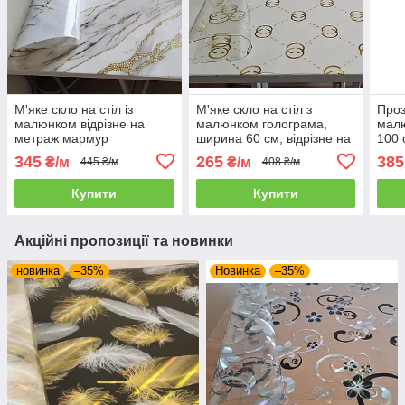
М'яке скло на стіл із
М'яке скло на стіл з
Проз
малюнком відрізне на
малюнком голограма,
малю
метраж мармур
ширина 60 см, відрізне на
100 
голограма, ширина 80 см
метраж
мет
345
265
385
₴/м
₴/м
445 ₴/м
408 ₴/м
Купити
Купити
Акційні пропозиції та новинки
новинка
–35%
Новинка
–35%