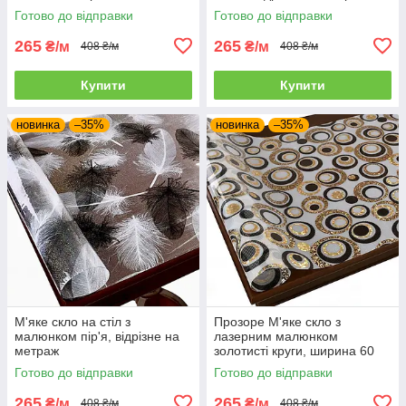
відрізне на метраж
Готово до відправки
Готово до відправки
265
265
₴/м
₴/м
408 ₴/м
408 ₴/м
Купити
Купити
новинка
–35%
новинка
–35%
М'яке скло на стіл з
Прозоре М'яке скло з
малюнком пір'я, відрізне на
лазерним малюнком
метраж
золотисті круги, ширина 60
см, відрізне на метраж
Готово до відправки
Готово до відправки
265
265
₴/м
₴/м
408 ₴/м
408 ₴/м