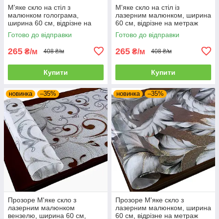
М'яке скло на стіл з
М'яке скло на стіл із
малюнком голограма,
лазерним малюнком, ширина
ширина 60 см, відрізне на
60 см, відрізне на метраж
метраж
Готово до відправки
Готово до відправки
265
265
₴/м
₴/м
408 ₴/м
408 ₴/м
Купити
Купити
новинка
–35%
новинка
–35%
Прозоре М'яке скло з
Прозоре М'яке скло з
лазерним малюнком
лазерним малюнком, ширина
вензелю, ширина 60 см,
60 см, відрізне на метраж