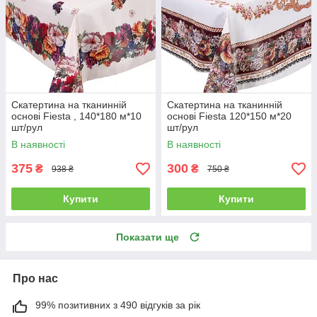
Скатертина на тканинній
Скатертина на тканинній
основі Fiesta , 140*180 м*10
основі Fiesta 120*150 м*20
шт/рул
шт/рул
В наявності
В наявності
375
300
₴
₴
938 ₴
750 ₴
Купити
Купити
Показати ще
Про нас
99% позитивних з 490 відгуків за рік