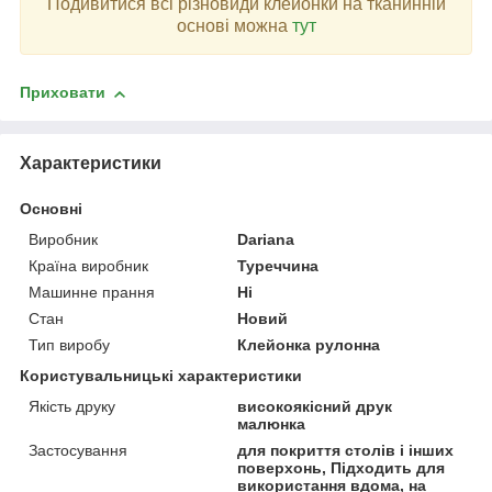
Подивитися всі різновиди клейонки на тканинній
основі можна
тут
Приховати
Характеристики
Основні
Виробник
Dariana
Країна виробник
Туреччина
Машинне прання
Ні
Стан
Новий
Тип виробу
Клейонка рулонна
Користувальницькі характеристики
Якість друку
високоякісний друк
малюнка
Застосування
для покриття столів і інших
поверхонь, Підходить для
використання вдома, на