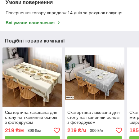
Умови повернення
Повернення товару впродовж 14 днів за рахунок покупця
Всі умови повернення
Подібні товари компанії
Скатертина лакована для
Скатертина лакована для
Скат
столу на тканинній основі
столу на тканинній основі
метр
з фотодруком
з фотодруком
шир
219
219
185
₴/м
₴/м
300 ₴/м
300 ₴/м