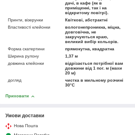
дачі, в кафе (як в
приміщенні, так і на
відкритому повітрі).
Принти, візерунки
Квіткові, абстрактні
Властивості клейонки
вологонепроникна, міцна,
довговічна, не
закручуються краю,
великий вибір кольорів.
Форма скатертини
прямокутна, квадратна
Ширина рулону
1,37 м
довжина клейонки
відрізається потрібної вам
довжини від 1 пог. м (махи
20 м)
догляд
чистка в мильному розчині
30°С
Приховати
Умови доставки
Нова Пошта