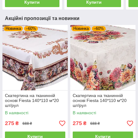
Купити
Купити
Акційні пропозиції та новинки
Новинка
–60%
Новинка
–60%
Скатертина на тканинній
Скатертина на тканинній
основі Fiesta 140*110 м*20
основі Fiesta 140*110 м*20
шт/рул
шт/рул
В наявності
В наявності
275
275
₴
₴
688 ₴
688 ₴
Купити
Купити