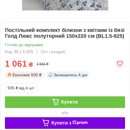
Постільний комплект білизни з квітами із бязі
Голд Люкс полуторний 150х220 см (BL1.5-825)
Готово до відправки
Код: BL1.5-825
Опт і роздріб
1 061
₴
1 561 ₴
Економія
500 ₴
Залишилось
4 дні
935 ₴
від 4 шт.
Купити
або
Купити з