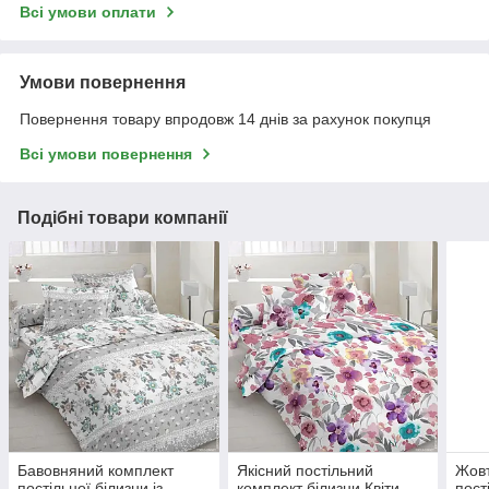
Всі умови оплати
Умови повернення
Повернення товару впродовж 14 днів за рахунок покупця
Всі умови повернення
Подібні товари компанії
Бавовняний комплект
Якісний постільний
Жовт
постільної білизни із
комплект білизни Квіти
пост