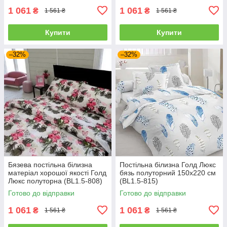
1 061
1 061
₴
₴
1 561 ₴
1 561 ₴
Купити
Купити
–32%
–32%
Бязева постільна білизна
Постільна білизна Голд Люкс
матеріал хорошої якості Голд
бязь полуторний 150х220 см
Люкс полуторна (BL1.5-808)
(BL1.5-815)
Готово до відправки
Готово до відправки
1 061
1 061
₴
₴
1 561 ₴
1 561 ₴