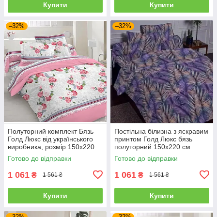
Купити
Купити
–32%
–32%
Полуторний комплект Бязь
Постільна білизна з яскравим
Голд Люкс від українського
принтом Голд Люкс бязь
виробника, розмір 150х220
полуторний 150х220 см
см (BL1.5-818)
(BL1.5-816)
Готово до відправки
Готово до відправки
1 061
1 061
₴
₴
1 561 ₴
1 561 ₴
Купити
Купити
–32%
–32%