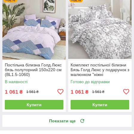
Постільна білизна Голд Люкс
Комплект постільної білизни
бязь полуторний 150х220 см
Бязь Голд Люкс у подарунок з
(BL1.5-1060)
малюнком "ніжні
квіти"150х220 см (BL1.5-822)
В наявності
Готово до відправки
1 061
1 061
₴
₴
1 561 ₴
1 561 ₴
Купити
Купити
Показати ще