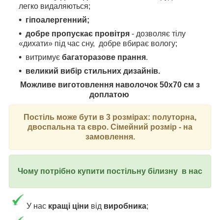
легко видаляються;
гіпоалергенний;
добре пропускає провітря
- дозволяє тілу
«дихати» під час сну, добре вбирає вологу;
витримує
багаторазове прання
.
великий вибір стильних дизайнів.
Можливе виготовлення наволочок 50х70 см з
доплатою
Постіль може бути в 3 розмірах: полуторна,
двоспальна та євро. Сімейний розмір - на
замовлення.
Чому потрібно купити постільну білизну в нас
У нас
кращі ціни
від
виробника
;