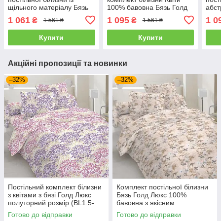
щільного матеріалу Бязь
100% бавовна Бязь Голд
абст
Голд Люкс полуторний
Люкс полуторний 150х220
полу
1 061
1 095
1 0
₴
₴
1 561 ₴
1 561 ₴
150х220 см(BL1.5-820)
(BL1.5-723)
Бязь
763)
Купити
Купити
Акційні пропозиції та новинки
–32%
–32%
Постільний комплект білизни
Комплект постільної білизни
з квітами з бязі Голд Люкс
Бязь Голд Люкс 100%
полуторний розмір (BL1.5-
бавовна з якісним
809)
візерунком, розмір
Готово до відправки
Готово до відправки
полуторний (BL1.5-813)