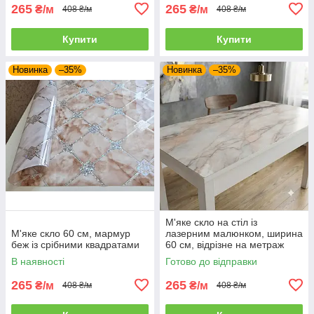
265
265
₴/м
₴/м
408 ₴/м
408 ₴/м
Купити
Купити
Новинка
–35%
Новинка
–35%
М'яке скло на стіл із
М'яке скло 60 см, мармур
лазерним малюнком, ширина
беж із срібними квадратами
60 см, відрізне на метраж
В наявності
Готово до відправки
265
265
₴/м
₴/м
408 ₴/м
408 ₴/м