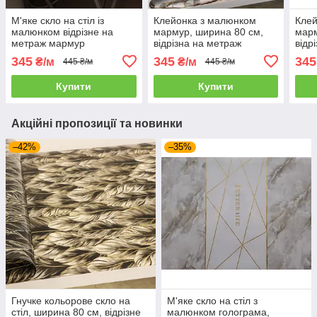
М'яке скло на стіл із
Клейонка з малюнком
Клей
малюнком відрізне на
мармур, ширина 80 см,
марм
метраж мармур
відрізна на метраж
відр
голограма, ширина 80 см
345
345
345
₴/м
₴/м
445 ₴/м
445 ₴/м
Купити
Купити
Акційні пропозиції та новинки
–42%
–35%
Гнучке кольорове скло на
М'яке скло на стіл з
стіл, ширина 80 см, відрізне
малюнком голограма,