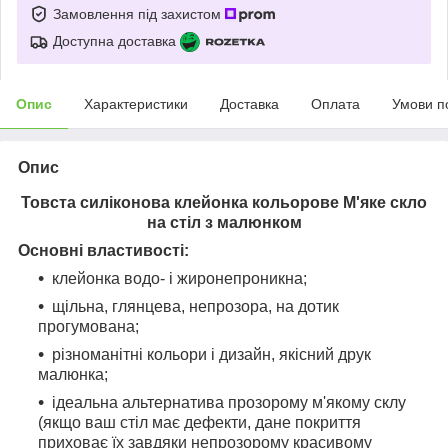
Замовлення під захистом
Доступна доставка
Опис
Характеристики
Доставка
Оплата
Умови п
Опис
Товста силіконова клейонка кольорове М'яке скло
на стіл з малюнком
Основні властивості:
клейонка водо- і жиронепроникна;
щільна, глянцева, непрозора, на дотик
прогумована;
різноманітні кольори і дизайн, якісний друк
малюнка;
ідеальна альтернатива прозорому м'якому склу
(якщо ваш стіл має дефекти, дане покриття
приховає їх завдяки непрозорому красивому