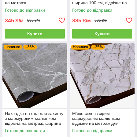
на метраж
ширина 100 см, відрізне на
метраж
Готово до відправки
Готово до відправки
345
385
₴/м
₴/м
595 ₴/м
595 ₴/м
Купити
Купити
новинка
–35%
Новинка
–35%
Накладка на стіл для захисту
М'яке скло із сірим
з мармуровим малюнком
мармуровим малюнком
відрізна на метраж, ширина
відрізне на метраж для
60 см
захисту столу, ширина 60 см
Готово до відправки
Готово до відправки