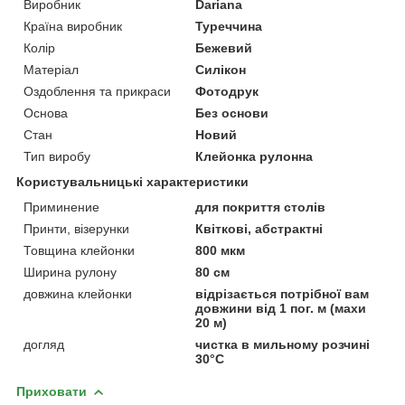
Виробник
Dariana
Країна виробник
Туреччина
Колір
Бежевий
Матеріал
Силікон
Оздоблення та прикраси
Фотодрук
Основа
Без основи
Стан
Новий
Тип виробу
Клейонка рулонна
Користувальницькі характеристики
Приминение
для покриття столів
Принти, візерунки
Квіткові, абстрактні
Товщина клейонки
800 мкм
Ширина рулону
80 см
довжина клейонки
відрізається потрібної вам
довжини від 1 пог. м (махи
20 м)
догляд
чистка в мильному розчині
30°С
Приховати