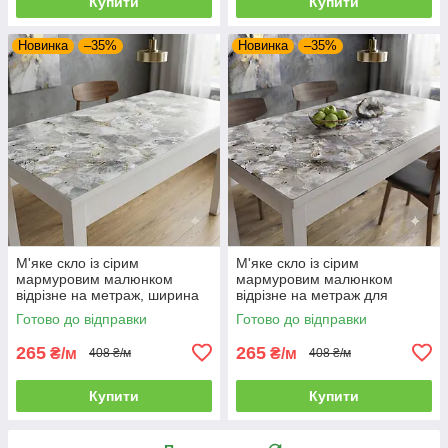
Купити
Купити
Новинка
–35%
Новинка
–35%
М'яке скло із сірим
М'яке скло із сірим
мармуровим малюнком
мармуровим малюнком
відрізне на метраж, ширина
відрізне на метраж для
60 см
захисту столу, ширина 60 см
Готово до відправки
Готово до відправки
265
265
₴/м
₴/м
408 ₴/м
408 ₴/м
Купити
Купити