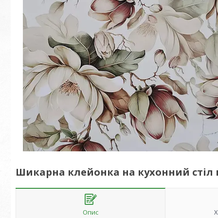
Шикарна клейонка на кухонний стіл 
Опис
Х