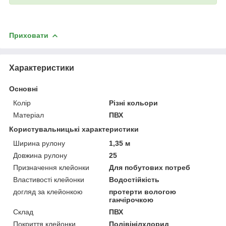
Приховати
Характеристики
Основні
Колір
Різні кольори
Матеріал
ПВХ
Користувальницькі характеристики
Ширина рулону
1,35 м
Довжина рулону
25
Призначення клейонки
Для побутових потреб
Властивості клейонки
Водостійкість
догляд за клейонкою
протерти вологою
ганчірочкою
Склад
ПВХ
Покриття клейонки
Полівінілхлорид