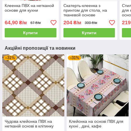
Клеенка ПВХ на нетканой
Скатерть-клеенка з
Стил
основе для кухни
принтом для стола, на
для 
тканевой основе
осно
64,90
204
219
₴/м
₴/м
67 ₴/м
300 ₴/м
Купити
Купити
Акційні пропозиції та новинки
–31%
–31%
Чудова клейонка ПВХ на
Клейонка на основі ПВХ для
нетканій основі в клітинку
кухні , дачі, кафе