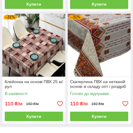
Купити
Купити
–31%
–31%
Клейонка на основі ПВХ 25 м/
Скатертина ПВХ на нетканій
рул
основі зі складу опт і роздріб
В наявності
Готово до відправки
110
110
₴/м
₴/м
160 ₴/м
160 ₴/м
Купити
Купити