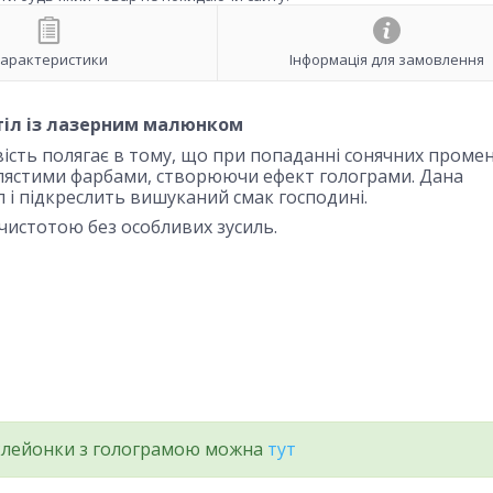
арактеристики
Інформація для замовлення
стіл із лазерним малюнком
вість полягає в тому, що при попаданні сонячних промен
лястими фарбами, створюючи ефект голограми. Дана
л і підкреслить вишуканий смак господині.
чистотою без особливих зусиль.
 клейонки з голограмою можна
тут