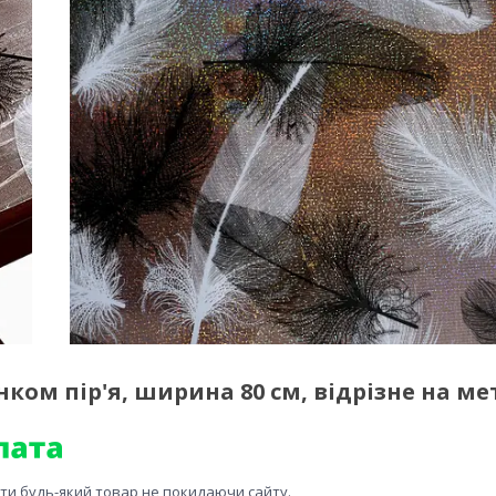
ком пір'я, ширина 80 см, відрізне на м
ити будь-який товар не покидаючи сайту.