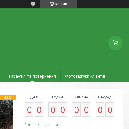
Кошик
Гарантія та повернення
Фотовідгуки клієнтів
Днів
Годин
Хвилин
Секунд
–22%
0
0
0
0
0
0
0
0
Готово до відправки