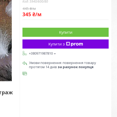
Код:
5940/600/80
445 ₴/м
345 ₴/м
Купити
Купити з
+380971987810
повернення товару
протягом 14 днів
за рахунок покупця
етраж