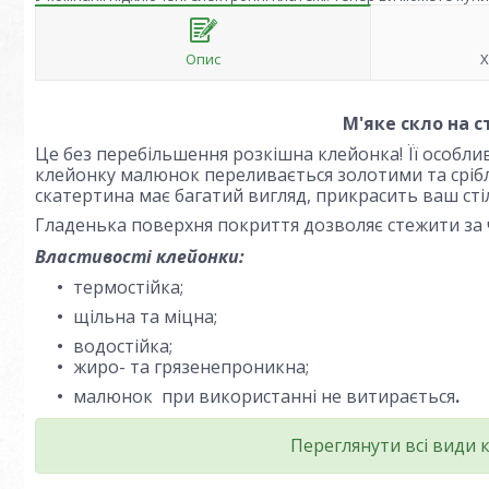
Опис
Х
М'яке скло на 
Це без перебільшення розкішна клейонка! Її особли
клейонку малюнок переливається золотими та сріб
скатертина має багатий вигляд, прикрасить ваш сті
Гладенька поверхня покриття дозволяє стежити за 
Властивості клейонки:
термостійка;
щільна та міцна;
водостійка;
жиро- та грязенепроникна;
малюнок при використанні не витирається
.
Переглянути всі види