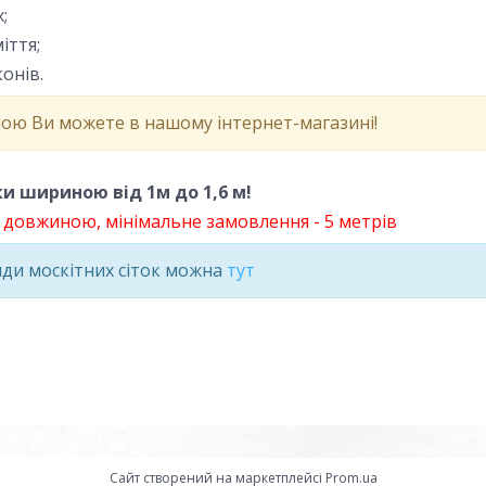
;
іття;
конів.
іною Ви можете в нашому інтернет-магазині!
тки шириною від 1м до 1,6 м!
м довжиною, мінімальне замовлення - 5 метрів
иди москітних сіток можна
тут
Сайт створений на маркетплейсі
Prom.ua