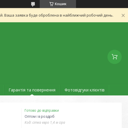
Кошик
ний. Ваша заявка буде оброблена в найближчий робочий день.
Гарантія та повернення
Фотовідгуки клієнтів
Готово до відправки
Оптом і в роздріб
Код:
сітка євро 1,4 м сіра