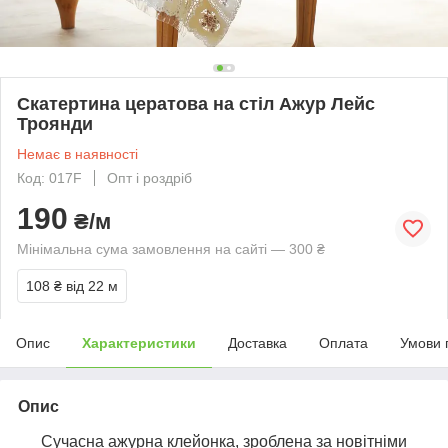
Скатертина цератова на стіл Ажур Лейс
Троянди
Немає в наявності
Код: 017F
Опт і роздріб
190
₴/м
Мінімальна сума замовлення на сайті — 300 ₴
108 ₴
від 22 м
Опис
Характеристики
Доставка
Оплата
Умови 
Опис
Сучасна ажурна клейонка, зроблена за новітніми