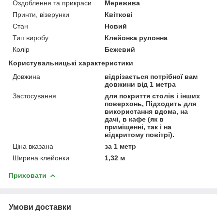
Оздоблення та прикраси
Мережива
Принти, візерунки
Квіткові
Стан
Новий
Тип виробу
Клейонка рулонна
Колір
Бежевий
Користувальницькі характеристики
Довжина
відрізається потрібної вам
довжини від 1 метра
Застосування
для покриття столів і інших
поверхонь, Підходить для
використання вдома, на
дачі, в кафе (як в
приміщенні, так і на
відкритому повітрі).
Ціна вказана
за 1 метр
Ширина клейонки
1,32 м
Приховати
Умови доставки