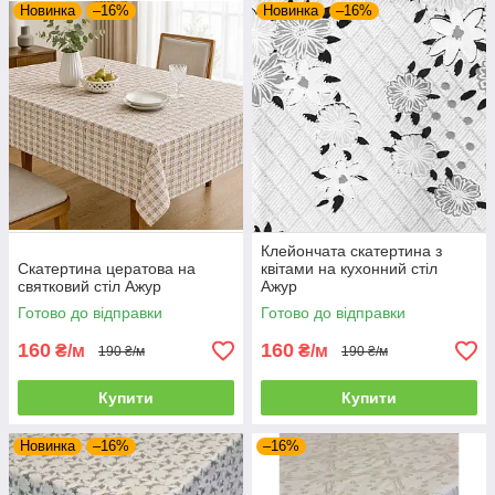
Новинка
–16%
Новинка
–16%
Клейончата скатертина з
Скатертина цератова на
квітами на кухонний стіл
святковий стіл Ажур
Ажур
Готово до відправки
Готово до відправки
160
160
₴/м
₴/м
190 ₴/м
190 ₴/м
Купити
Купити
Новинка
–16%
–16%