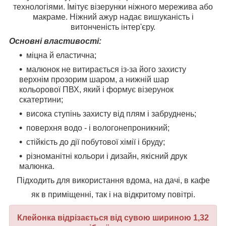
технологіями. Імітує візерунки ніжного мережива або
макраме. Ніжний ажур надає вишуканість і
витонченість інтер'єру.
Основні властивості:
міцна й еластична;
малюнок не витирається із-за його захисту
верхнім прозорим шаром, а нижній шар
кольорової ПВХ, який і формує візерунок
скатертини;
висока ступінь захисту від плям і забруднень;
поверхня водо - і вологонепроникний;
стійкість до дії побутової хімії і бруду;
різноманітні кольори і дизайн, якісний друк
малюнка.
Підходить для використання вдома, на дачі, в кафе
як в приміщенні, так і на відкритому повітрі.
Клейонка відрізається від сувою шириною 1,32