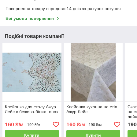
Повернення товару впродовж 14 днів за рахунок покупця
Всі умови повернення
Подібні товари компанії
Клейонка для столу Ажур
Клейонка кухонна на стіл
Скат
Лейс в бежево-білих тонах
Ажур Лейс
на с
лейс
орн
160
160
190
₴/м
₴/м
190 ₴/м
190 ₴/м
Купити
Купити