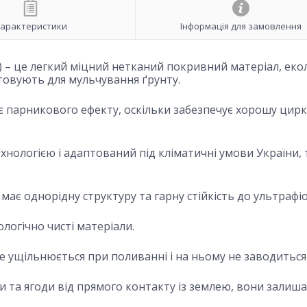
арактеристики
Інформація для замовлення
с) – це легкий міцний нетканий покривний матеріал, еко
товують для мульчування ґрунту.
ює парникового ефекту, оскільки забезпечує хорошу цир
хнологією і адаптований під кліматичні умови України,
має однорідну структуру та гарну стійкість до ультрафіо
логічно чисті матеріали.
не ущільнюється при поливанні і на ньому не заводиться
и та ягоди від прямого контакту із землею, вони залиш