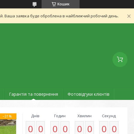
Кошик
ний. Ваша заявка буде оброблена в найближчий робочий день.
Гарантія та повернення
Фотовідгуки клієнтів
Днів
Годин
Хвилин
Секунд
–31%
0
0
0
0
0
0
0
0