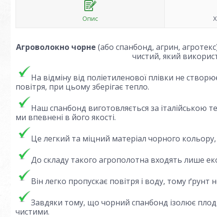
Опис
Х
Агроволокно чорне
(або cпанбонд, агрин, агротек
чистий, який викорис
На відміну від поліетиленової плівки не створ
повітря, при цьому зберігає тепло.
Наш спанбонд виготовляється за італійською те
ми впевнені в його якості.
Це легкий та міцний матеріал чорного кольору, 
До складу такого агрополотна входять лише еко
Він легко пропускає повітря і воду, тому ґрунт 
Завдяки тому, що чорний спанбонд ізолює плод
чистими.