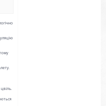
логічно
куляцію
 тому
лету.
 цвіль.
аються