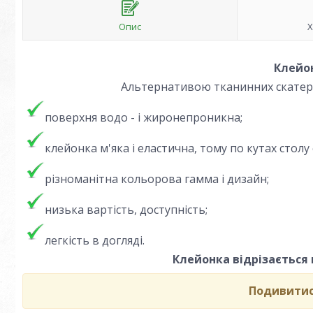
Опис
Х
Клейон
Альтернативою тканинних скатерти
поверхня водо - і жиронепроникна;
клейонка м'яка і еластична, тому по кутах столу
різноманітна кольорова гамма і дизайн;
низька вартість, доступність;
легкість в догляді.
Клейонка відрізається 
Подивитис