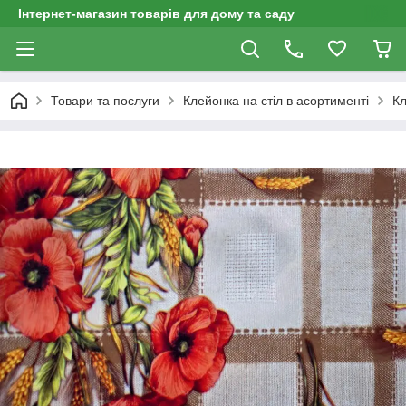
Інтернет-магазин товарів для дому та саду
Товари та послуги
Клейонка на стіл в асортименті
Кл