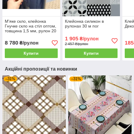
М'яке скло, клейонка
Клейонка силикон в
Клей
Гнучке скло на стіл оптом,
рулонах 30 м пог
Деко
товщина 1,5 мм, рулон 20
м
1 905
₴/рулон
8 780
185
₴/рулон
2 457 ₴/рулон
Купити
Купити
Акційні пропозиції та новинки
–31%
–31%