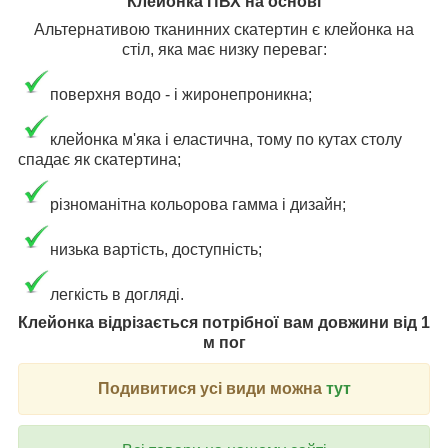
Клейонка ПВХ на основі
Альтернативою тканинних скатертин є клейонка на
стіл, яка має низку переваг:
поверхня водо - і жиронепроникна;
клейонка м'яка і еластична, тому по кутах столу
спадає як скатертина;
різноманітна кольорова гамма і дизайн;
низька вартість, доступність;
легкість в догляді.
Клейонка відрізається потрібної вам довжини від 1
м пог
Подивитися усі види можна
тут