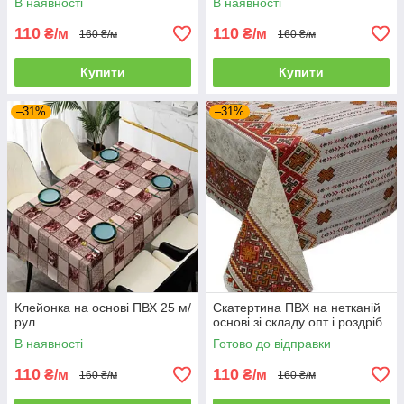
В наявності
В наявності
110
110
₴/м
₴/м
160 ₴/м
160 ₴/м
Купити
Купити
–31%
–31%
Клейонка на основі ПВХ 25 м/
Скатертина ПВХ на нетканій
рул
основі зі складу опт і роздріб
В наявності
Готово до відправки
110
110
₴/м
₴/м
160 ₴/м
160 ₴/м