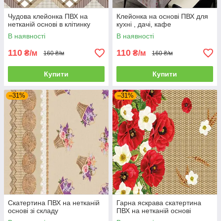
Чудова клейонка ПВХ на
Клейонка на основі ПВХ для
нетканій основі в клітинку
кухні , дачі, кафе
В наявності
В наявності
110
110
₴/м
₴/м
160 ₴/м
160 ₴/м
Купити
Купити
–31%
–31%
Скатертина ПВХ на нетканій
Гарна яскрава скатертина
основі зі складу
ПВХ на нетканій основі