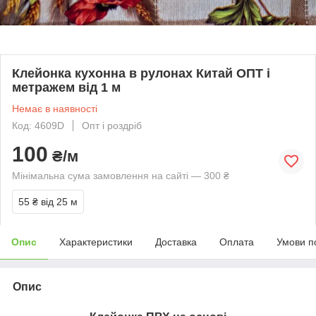
Клейонка кухонна в рулонах Китай ОПТ і
метражем від 1 м
Немає в наявності
Код: 4609D
Опт і роздріб
100
₴/м
Мінімальна сума замовлення на сайті — 300 ₴
55 ₴
від 25 м
Опис
Характеристики
Доставка
Оплата
Умови п
Опис