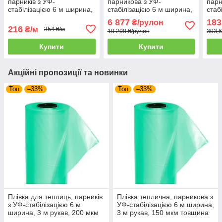
парників з УФ-
парникова з УФ-
парн
стабілізацією 6 м ширина,
стабілізацією 6 м ширина,
стаб
3 м рукав, 150 мкм
3 м рукав, 150 мкм
2 м 
6 877
183
₴/рулон
товщина, на метраж
товщина
товщ
216
₴/м
354 ₴/м
10 208 ₴/рулон
303,6
Купити
Купити
Акційні пропозиції та новинки
Топ
–33%
Топ
–33%
Плівка для теплиць, парників
Плівка теплична, парникова з
з УФ-стабілізацією 6 м
УФ-стабілізацією 6 м ширина,
ширина, 3 м рукав, 200 мкм
3 м рукав, 150 мкм товщина
товщина