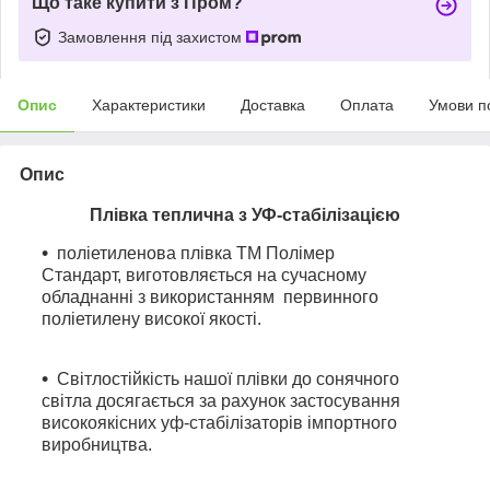
Що таке купити з Пром?
Замовлення під захистом
Опис
Характеристики
Доставка
Оплата
Умови п
Опис
Плівка теплична з УФ-стабілізацією
поліетиленова плівка ТМ Полімер
Стандарт, виготовляється на сучасному
обладнанні з використанням первинного
поліетилену високої якості.
Світлостійкість нашої плівки до сонячного
світла досягається за рахунок застосування
високоякісних уф-стабілізаторів імпортного
виробництва.