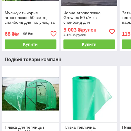
Мульчують чорне
Чорне агроволокно
Заті
агроволокно 50 г/м кв,
Growtex 50 г/м кв,
тепл
спанбонд для полуниці та
спанбонд для
парк
інших рослин
мульчування полуниці та
шир
5 003
₴/рулон
інших рослин
68
115
₴/м
98 ₴/м
7 150 ₴/рулон
Купити
Купити
Подібні товари компанії
Плівка для теплиць і
Плівка теплична,
Плів