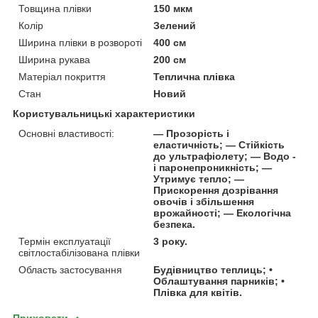
Товщина плівки
150 мкм
Колір
Зелений
Ширина плівки в розвороті
400 см
Ширина рукава
200 см
Матеріал покриття
Теплична плівка
Стан
Новий
Користувальницькі характеристики
Основні властивості:
― Прозорість і
еластичність; ― Стійкість
до ультрафіолету; ― Водо -
і паронепроникність; ―
Утримує тепло; ―
Прискорення дозрівання
овочів і збільшення
врожайності; ― Екологічна
безпека.
Термін експлуатації
3 року.
світлостабілізована плівки
Область застосування
Будівництво теплиць; •
Облаштування парників; •
Плівка для квітів.
Приховати