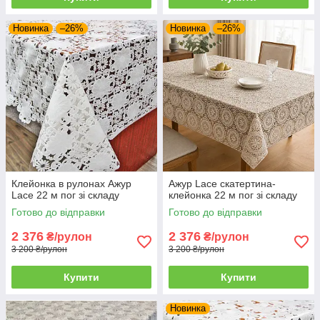
Новинка
–26%
Новинка
–26%
Клейонка в рулонах Ажур
Ажур Lace скатертина-
Lace 22 м пог зі складу
клейонка 22 м пог зі складу
Готово до відправки
Готово до відправки
2 376
2 376
₴/рулон
₴/рулон
3 200 ₴/рулон
3 200 ₴/рулон
Купити
Купити
Новинка