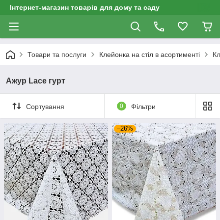
Інтернет-магазин товарів для дому та саду
Товари та послуги
Клейонка на стіл в асортименті
Кл
Ажур Lace гурт
Сортування
0
Фільтри
–26%